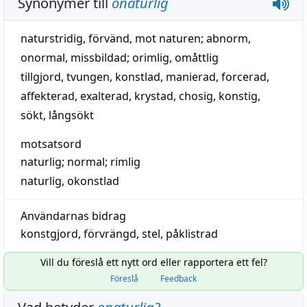
Synonymer till
onaturlig
naturstridig
,
förvänd
,
mot naturen
;
abnorm
,
onormal
,
missbildad
;
orimlig
,
omåttlig
tillgjord
,
tvungen
,
konstlad
,
manierad
,
forcerad
,
affekterad
,
exalterad
,
krystad
,
chosig
,
konstig
,
sökt
,
långsökt
motsatsord
naturlig
;
normal
;
rimlig
naturlig
,
okonstlad
Användarnas bidrag
konstgjord
,
förvrängd
,
stel
,
påklistrad
Vill du föreslå ett nytt ord eller rapportera ett fel?
Föreslå
Feedback