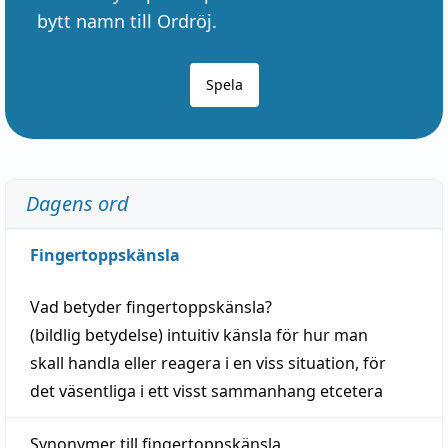
bytt namn till Ordröj.
Spela
Dagens ord
Fingertoppskänsla
Vad betyder
fingertoppskänsla
?
(
bildlig
betydelse)
intuitiv
känsla
för hur man
skall
handla
eller
reagera
i en viss
situation
, för
det väsentliga i ett visst
sammanhang
etcetera
Synonymer till
fingertoppskänsla