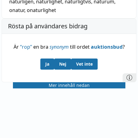
naturligen
,
naturlighet
,
naturligtvis
,
naturum
,
onatur
,
onaturlighet
Rösta på användares bidrag
Är
“
rop
”
en bra
synonym
till ordet
auktionsbud
?
Ja
Nej
Vet inte
Mer innehåll nedan