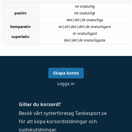
en
onaturlig
positiv
ett
onaturligt
den|det|de
onaturliga
komparativ
en|ett|den|det|de
onaturligare
är
onaturligast
superlativ
den|det|de
onaturligaste
Skapa konto
Logga in
Gillar du korsord?
Besök vårt systerföretag
Tankesport.se
för att köpa
korsordstidningar
och
sudokutidningar
.