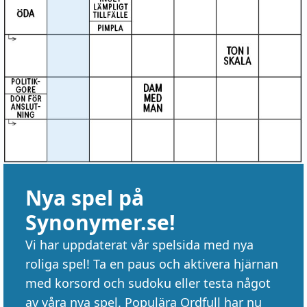
Nya spel på
Synonymer.se!
Vi har uppdaterat vår spelsida med nya
roliga spel! Ta en paus och aktivera hjärnan
med korsord och sudoku eller testa något
av våra nya spel. Populära Ordfull har nu