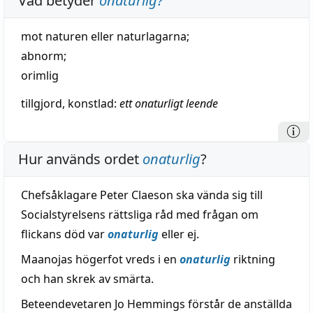
Vad betyder
onaturlig
?
mot
naturen
eller naturlagarna;
abnorm
;
orimlig
tillgjord
,
konstlad
:
ett onaturligt
leende
Hur används ordet
onaturlig
?
Chefsåklagare Peter Claeson ska vända sig till
Socialstyrelsens rättsliga råd med frågan om
flickans död var
onaturlig
eller ej.
Maanojas högerfot vreds i en
onaturlig
riktning
och han skrek av smärta.
Beteendevetaren Jo Hemmings förstår de anställda