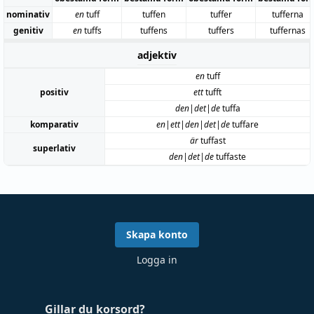
nominativ
en
tuff
tuffen
tuffer
tufferna
genitiv
en
tuffs
tuffens
tuffers
tuffernas
adjektiv
en
tuff
positiv
ett
tufft
den|det|de
tuffa
komparativ
en|ett|den|det|de
tuffare
är
tuffast
superlativ
den|det|de
tuffaste
Skapa konto
Logga in
Gillar du korsord?