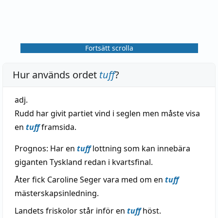
Fortsätt scrolla
Hur används ordet
tuff
?
adj.
Rudd har givit partiet vind i seglen men måste visa
en
tuff
framsida.
Prognos: Har en
tuff
lottning som kan innebära
giganten Tyskland redan i kvartsfinal.
Åter fick Caroline Seger vara med om en
tuff
mästerskapsinledning.
Landets friskolor står inför en
tuff
höst.