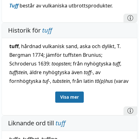
Tuff
består av vulkaniska utbrottsprodukter.
Historik för
tuff
tuff
, hårdnad vulkanisk sand, aska och dylikt, T.
Bergman 1774; jämför tuffsten Brunius;
Schroderus 1639:
toopsten
; från nyhögtyska
tuff
,
tuffstein
, äldre nyhögtyska även
toff-
, av
fornhögtyska
tuf-
,
tubstein
, från latin
tō(p)hus
(varav
i tal.
tufo
), för övrigt självt lånat till latin från någon
Visa mer
ej säkert fastställd källa. Andra likartade högtyska
lån äro t. ex. flöts, kobolt, nickel, spat, vacka 1.
Liknande ord till
tuff