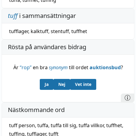
tuffa
,
tuffhet
,
tuffing
tuff
i sammansättningar
tufflager
,
kalktuff
,
stentuff
,
tuffhet
Rösta på användares bidrag
Är
“
rop
”
en bra
synonym
till ordet
auktionsbud
?
Ja
Nej
Vet inte
Nästkommande ord
tuff person
,
tuffa
,
tuffa till sig
,
tuffa villkor
,
tuffhet
,
tuffing
,
tufflager
,
tufft