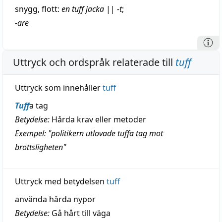
snygg
,
flott
:
en tuff
jacka
||
-t
;
-are
Uttryck och ordspråk relaterade till
tuff
Uttryck som innehåller
tuff
Tuff
a tag
Betydelse:
Hårda krav eller metoder
Exempel: "politikern utlovade tuffa tag mot
brottsligheten"
Uttryck med betydelsen
tuff
använda hårda nypor
Betydelse:
Gå hårt till väga