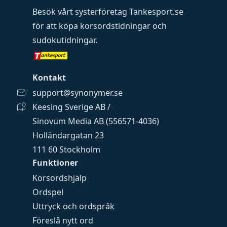
Besök vårt systerföretag
Tankesport.se
för att köpa
korsordstidningar
och
sudokutidningar
.
Kontakt
support@synonymer.se
Keesing Sverige AB /
Sinovum Media AB (556571-4036)
Holländargatan 23
111 60 Stockholm
Funktioner
Korsordshjälp
Ordspel
Uttryck och ordspråk
Föreslå nytt ord