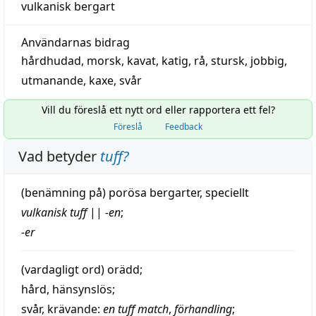
vulkanisk bergart
Användarnas bidrag
hårdhudad
,
morsk
,
kavat
,
katig
,
rå
,
stursk
,
jobbig
,
utmanande
,
kaxe
,
svår
Vill du föreslå ett nytt ord eller rapportera ett fel?
Föreslå
Feedback
Vad betyder
tuff
?
(
benämning
på) porösa bergarter, speciellt
vulkanisk
tuff
||
-en
;
-er
(vardagligt ord)
orädd
;
hård
,
hänsynslös
;
svår
,
krävande
:
en tuff
match
,
förhandling
;