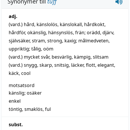
Synonymer till
tuff
adj.
(vard.)
hård
,
känslolös
,
känslokall
,
hårdkokt
,
hårdför
,
okänslig
,
hänsynslös
,
frän
;
orädd
,
djärv
,
självsäker
,
stram
,
strong
,
kaxig
;
målmedveten
,
uppriktig
;
tålig
,
oöm
(vard.)
mycket svår
,
besvärlig
,
kämpig
,
slitsam
(vard.)
snygg
,
skarp
,
snitsig
,
läcker
,
flott
,
elegant
,
käck
,
cool
motsatsord
känslig
;
osäker
enkel
töntig
,
smaklös
,
ful
subst.