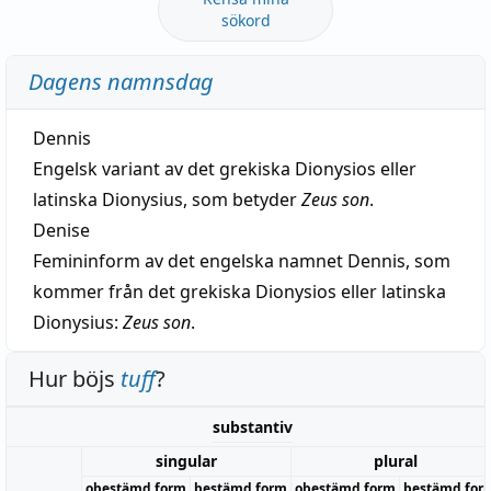
sökord
Dagens namnsdag
Dennis
Engelsk variant av det grekiska Dionysios eller
latinska Dionysius, som betyder
Zeus son
.
Denise
Femininform av det engelska namnet Dennis, som
kommer från det grekiska Dionysios eller latinska
Dionysius:
Zeus son
.
Hur böjs
tuff
?
substantiv
singular
plural
obestämd form
bestämd form
obestämd form
bestämd for