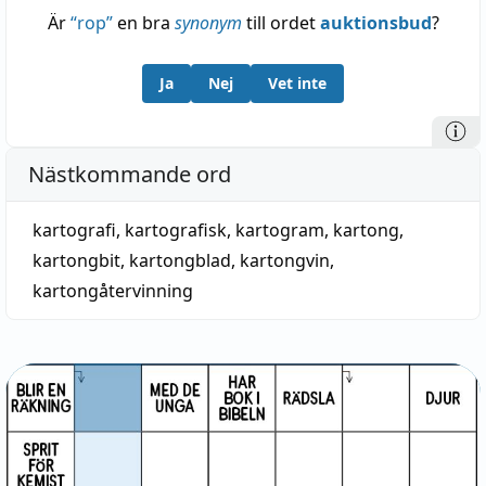
Är
“
rop
”
en bra
synonym
till ordet
auktionsbud
?
Ja
Nej
Vet inte
Nästkommande ord
kartografi
,
kartografisk
,
kartogram
,
kartong
,
kartongbit
,
kartongblad
,
kartongvin
,
kartongåtervinning