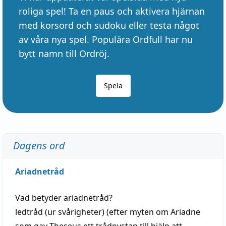
roliga spel! Ta en paus och aktivera hjärnan
med korsord och sudoku eller testa något
av våra nya spel. Populära Ordfull har nu
bytt namn till Ordröj.
Spela
Dagens ord
Ariadnetråd
Vad betyder
ariadnetråd
?
ledtråd
(ur svårigheter) (efter myten om Ariadne
som gav Theseus ett trådnystan till
hjälp
att