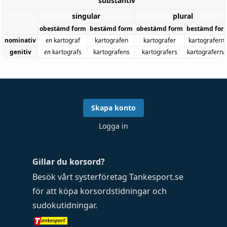
substantiv
singular
plural
obestämd form
bestämd form
obestämd form
bestämd for
nominativ
en
kartograf
kartografen
kartografer
kartografern
genitiv
en
kartografs
kartografens
kartografers
kartograferna
Skapa konto
Logga in
Gillar du korsord?
Besök vårt systerföretag
Tankesport.se
för att köpa
korsordstidningar
och
sudokutidningar
.