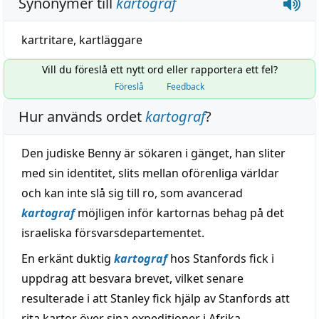
Synonymer till
kartograf
kartritare
,
kartläggare
Vill du föreslå ett nytt ord eller rapportera ett fel?
Föreslå
Feedback
Hur används ordet
kartograf
?
Den judiske Benny är sökaren i gänget, han sliter
med sin identitet, slits mellan oförenliga världar
och kan inte slå sig till ro, som avancerad
kartograf
möjligen inför kartornas behag på det
israeliska försvarsdepartementet.
En erkänt duktig
kartograf
hos Stanfords fick i
uppdrag att besvara brevet, vilket senare
resulterade i att Stanley fick hjälp av Stanfords att
rita kartor över sina expeditioner i Afrika.