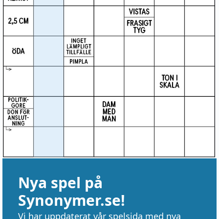
Nya spel på
Synonymer.se!
Vi har uppdaterat vår spelsida med nya