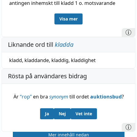
antingen inhemskt till kladd 1 o. motsvarande
norska
kladda
, bilda klumpar och dylikt, eller
Visa mer
snarare från det besläktade lågtyska
kladden
,
kludda ned, fläcka ned, vartill kladd 2. — Betydelse
'festa, svira' har utvecklats analogt med sudda i
Liknande ord till
kladda
samma betydelse — Se för övrigt klatt o. kludda.
kladd
,
kladdande
,
kladdig
,
kladdighet
Rösta på användares bidrag
Är
“
rop
”
en bra
synonym
till ordet
auktionsbud
?
Ja
Nej
Vet inte
Mer innehåll nedan