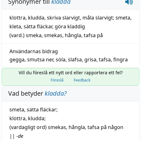
Synonymer till
kladda
klottra
,
kludda
,
skriva slarvigt
,
måla slarvigt
;
smeta
,
kleta
,
sätta fläckar
,
göra kladdig
(vard.)
smeka
,
smekas
,
hångla
,
tafsa på
Användarnas bidrag
gegga
,
smutsa ner
,
söla
,
slafsa
,
grisa
,
tafsa
,
fingra
Vill du föreslå ett nytt ord eller rapportera ett fel?
Föreslå
Feedback
Vad betyder
kladda
?
smeta
, sätta fläckar;
klottra
,
kludda
;
(vardagligt ord)
smekas
,
hångla
,
tafsa
på någon
||
-
de