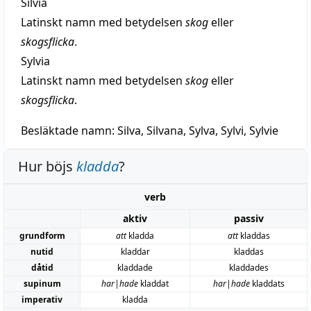
Silvia
Latinskt namn med betydelsen
skog
eller
skogsflicka
.
Sylvia
Latinskt namn med betydelsen
skog
eller
skogsflicka
.
Besläktade namn:
Silva, Silvana, Sylva, Sylvi, Sylvie
Hur böjs
kladda
?
verb
aktiv
passiv
grundform
att
kladda
att
kladdas
nutid
kladdar
kladdas
dåtid
kladdade
kladdades
supinum
har|hade
kladdat
har|hade
kladdats
imperativ
kladda