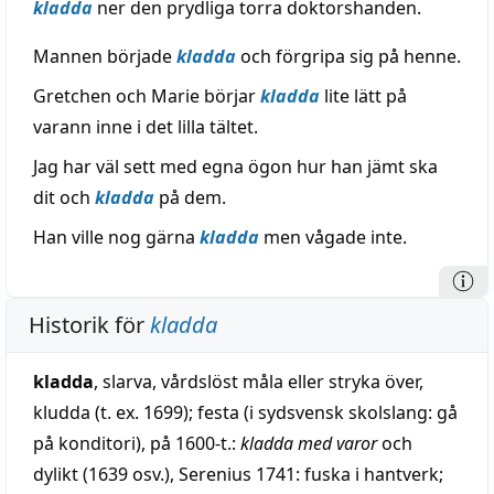
kladda
ner den prydliga torra doktorshanden.
Mannen började
kladda
och förgripa sig på henne.
Gretchen och Marie börjar
kladda
lite lätt på
varann inne i det lilla tältet.
Jag har väl sett med egna ögon hur han jämt ska
dit och
kladda
på dem.
Han ville nog gärna
kladda
men vågade inte.
Historik för
kladda
kladda
, slarva, vårdslöst måla eller stryka över,
kludda (t. ex. 1699); festa (i sydsvensk skolslang: gå
på konditori), på 1600-t.:
kladda med varor
och
dylikt (1639 osv.), Serenius 1741: fuska i hantverk;