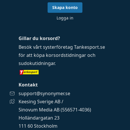
Skapa konto
Logga in
Gillar du korsord?
Besök vårt systerföretag
Tankesport.se
för att köpa
korsordstidningar
och
sudokutidningar
.
Kontakt
support@synonymer.se
Keesing Sverige AB /
Sinovum Media AB (556571-4036)
Holländargatan 23
111 60 Stockholm