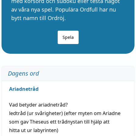
med korsord och sudoku eller testa något
av våra nya spel. Populära Ordfull har nu
bytt namn till Ordröj.
Spela
Dagens ord
Ariadnetråd
Vad betyder
ariadnetråd
?
ledtråd
(ur svårigheter) (efter myten om Ariadne
som gav Theseus ett trådnystan till
hjälp
att
hitta
ut ur labyrinten)