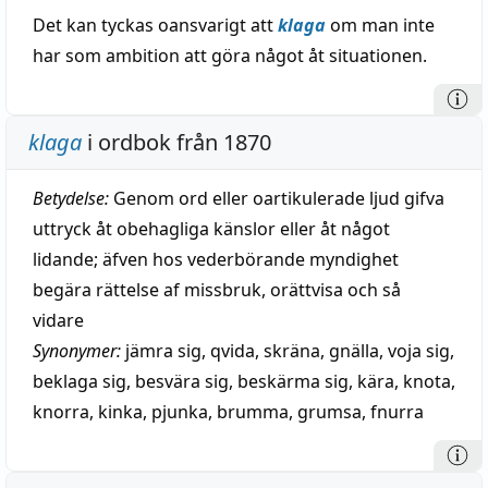
Det kan tyckas oansvarigt att
klaga
om man inte
har som ambition att göra något åt situationen.
klaga
i ordbok från 1870
Betydelse:
Genom ord eller oartikulerade ljud gifva
uttryck åt obehagliga känslor eller åt något
lidande; äfven hos vederbörande myndighet
begära rättelse af missbruk, orättvisa och så
vidare
Synonymer:
jämra sig
,
qvida
,
skräna
,
gnälla
,
voja sig
,
beklaga sig
,
besvära sig
,
beskärma sig
,
kära
,
knota
,
knorra
,
kinka
,
pjunka
,
brumma
,
grumsa
,
fnurra