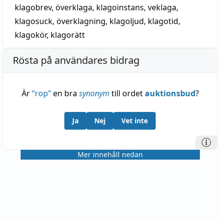
klaghamāl
, har väl sitt
o
från käromål, fornsvenska
klagobrev
,
överklaga
,
klagoinstans
,
veklaga
,
kæromāl
.
klagosuck
,
överklagning
,
klagoljud
,
klagotid
,
klagokör
,
klagorätt
Rösta på användares bidrag
Är
“
rop
”
en bra
synonym
till ordet
auktionsbud
?
Ja
Nej
Vet inte
Mer innehåll nedan