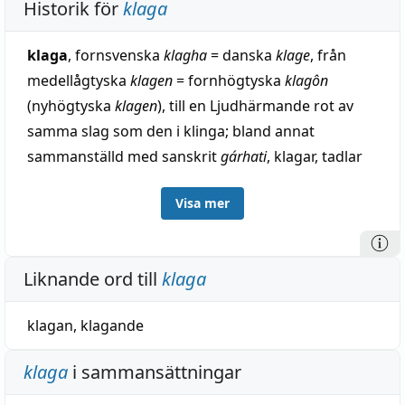
Historik för
klaga
klaga
, fornsvenska
klagha
= danska
klage
, från
medellågtyska
klagen
= fornhögtyska
klagôn
(nyhögtyska
klagen
), till en Ljudhärmande rot av
samma slag som den i klinga; bland annat
sammanställd med sanskrit
gárhati
, klagar, tadlar
(
*g-lgh
). — Forngrekiska
blēkhḗ
, bölande, som av
Visa mer
Fick med flera förts hit (urindoeuropeiska
*gᵘ̯lēghā
), är säkerligen ett onomatopoetikum på
ursprungligt
b-
. — Ordets användning i
Liknande ord till
klaga
rättsspråket beror på att i forngermansk tid vid
dylika tillfällen klagorop upphävdes; jämför t. ex.
klagan
,
klagande
fornhögtyska
gruoz
, anklagelse, besläktat med
gråt, medellatin
clamans
, åklagare, till latin
clamāre
,
klaga
i sammansättningar
ropa, samt under ropa. — Klagomål, fornsvenska