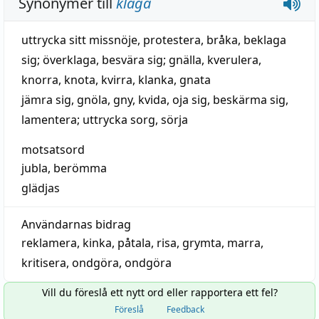
Synonymer till
klaga
uttrycka sitt missnöje
,
protestera
,
bråka
,
beklaga
sig
;
överklaga
,
besvära sig
;
gnälla
,
kverulera
,
knorra
,
knota
,
kvirra
,
klanka
,
gnata
jämra sig
,
gnöla
,
gny
,
kvida
,
oja sig
,
beskärma sig
,
lamentera
;
uttrycka sorg
,
sörja
motsatsord
jubla
,
berömma
glädjas
Användarnas bidrag
reklamera
,
kinka
,
påtala
,
risa
,
grymta
,
marra
,
kritisera
,
ondgöra
,
ondgöra
Vill du föreslå ett nytt ord eller rapportera ett fel?
Föreslå
Feedback