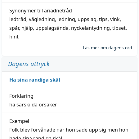
Synonymer till
ariadnetråd
ledtråd
,
vägledning
,
ledning
,
uppslag
,
tips
,
vink
,
spår
,
hjälp
,
uppslagsända
, nyckelantydning,
tipset
,
hint
Läs mer om dagens ord
Dagens uttryck
Ha sina randiga skäl
Förklaring
ha särskilda orsaker
Exempel
Folk blev förvånade när hon sade upp sig men hon
hade sina randiga skäl