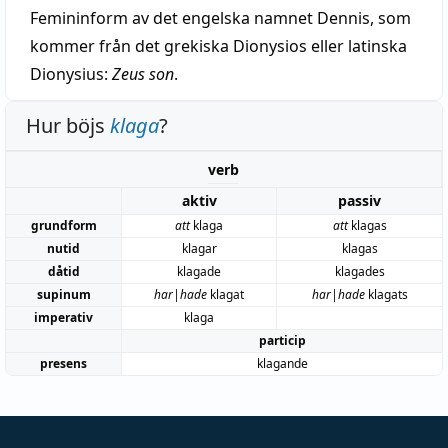
Femininform av det engelska namnet Dennis, som
kommer från det grekiska Dionysios eller latinska
Dionysius:
Zeus son
.
Hur böjs
klaga
?
verb
aktiv
passiv
grundform
att
klaga
att
klagas
nutid
klagar
klagas
dåtid
klagade
klagades
supinum
har|hade
klagat
har|hade
klagats
imperativ
klaga
particip
presens
klagande