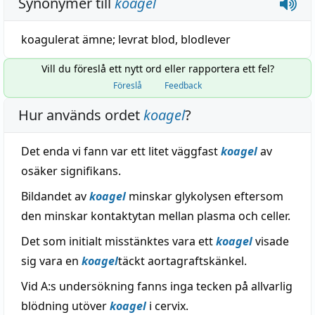
Synonymer till
koagel
koagulerat ämne
;
levrat blod
,
blodlever
Vill du föreslå ett nytt ord eller rapportera ett fel?
Föreslå
Feedback
Hur används ordet
koagel
?
Det enda vi fann var ett litet väggfast
koagel
av
osäker signifikans.
Bildandet av
koagel
minskar glykolysen eftersom
den minskar kontaktytan mellan plasma och celler.
Det som initialt misstänktes vara ett
koagel
visade
sig vara en
koagel
täckt aortagraftskänkel.
Vid A:s undersökning fanns inga tecken på allvarlig
blödning utöver
koagel
i cervix.