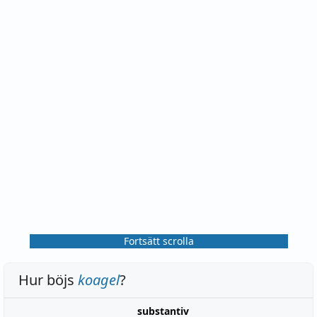
Fortsätt scrolla
Hur böjs
koagel
?
substantiv