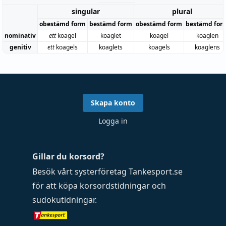
singular
plural
obestämd form
bestämd form
obestämd form
bestämd for
nominativ
ett
koagel
koaglet
koagel
koaglen
genitiv
ett
koagels
koaglets
koagels
koaglens
Skapa konto
Logga in
Gillar du korsord?
Besök vårt systerföretag
Tankesport.se
för att köpa
korsordstidningar
och
sudokutidningar
.