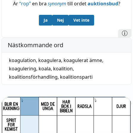
Är
“
rop
”
en bra
synonym
till ordet
auktionsbud
?
Ja
Nej
Vet inte
Nästkommande ord
koagulation
,
koagulera
,
koagulerat ämne
,
koagulering
,
koala
,
koalition
,
koalitionsförhandling
,
koalitionsparti