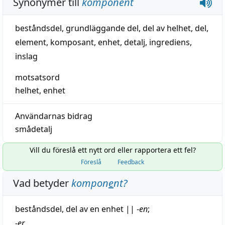
Synonymer till
komponent
beståndsdel
,
grundläggande del
,
del av helhet
,
del
,
element
,
komposant
,
enhet
,
detalj
,
ingrediens
,
inslag
motsatsord
helhet
,
enhet
Användarnas bidrag
smådetalj
Vill du föreslå ett nytt ord eller rapportera ett fel?
Föreslå
Feedback
Vad betyder
kompon
e
nt
?
beståndsdel
, del av en
enhet
||
-
en
;
-
er