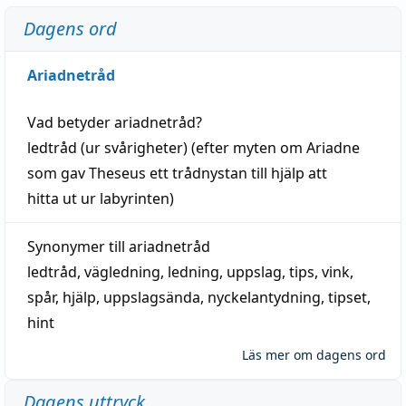
Dagens ord
Ariadnetråd
Vad betyder
ariadnetråd
?
ledtråd
(ur svårigheter) (efter myten om Ariadne
som gav Theseus ett trådnystan till
hjälp
att
hitta
ut ur labyrinten)
Synonymer till
ariadnetråd
ledtråd
,
vägledning
,
ledning
,
uppslag
,
tips
,
vink
,
spår
,
hjälp
,
uppslagsända
, nyckelantydning,
tipset
,
hint
Läs mer om dagens ord
Dagens uttryck