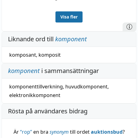
Visa fler
Liknande ord till
komponent
komposant
,
komposit
komponent
i sammansättningar
komponenttillverkning
,
huvudkomponent
,
elektronikkomponent
Rösta på användares bidrag
Är
“
rop
”
en bra
synonym
till ordet
auktionsbud
?