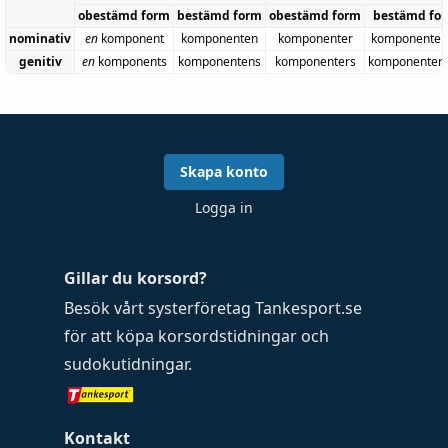
obestämd form
bestämd form
obestämd form
bestämd fo
nominativ
en
komponent
komponenten
komponenter
komponenter
genitiv
en
komponents
komponentens
komponenters
komponenter
Skapa konto
Logga in
Gillar du korsord?
Besök vårt systerföretag
Tankesport.se
för att köpa
korsordstidningar
och
sudokutidningar
.
Kontakt