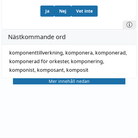
Ja
Nej
Vet inte
Nästkommande ord
komponenttillverkning
,
komponera
,
komponerad
,
komponerad för orkester
,
komponering
,
komponist
,
komposant
,
komposit
Mer innehåll nedan