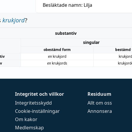
Besläktade namn:
Lilja
s
krukjord
?
substantiv
singular
obestämd form
bestämd 
tiv
en
krukjord
krukjor
iv
en
krukjords
krukjord
Integritet och villkor
Residuum
Integritetsskydd
Allt om oss
Cookie-inställningar
Annonsera
Om kakor
Medlemskap