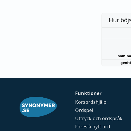
Hur böj
nomina
genit
Funktioner
Korsordshjälp
Ordspel
Uttryck och ordspråk
Föreslå nytt ord