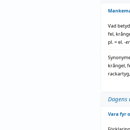
Mankem
Vad bety
fel
,
krång
pl. = el.
-er
Synonymer
krångel
,
f
rackartyg
Dagens 
Vara fyr
Förklarin