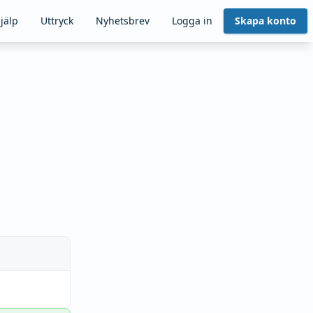
jälp
Uttryck
Nyhetsbrev
Logga in
Skapa konto