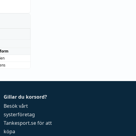
form
den
ens
Gillar du korsord?
Besök vårt
systerföretag
Tankesport.se
för att
köpa