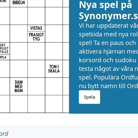
Nya spel på
Synonymer.s
Vi har uppdaterat vå
spelsida med nya rol
spel! Ta en paus och
aktivera hjärnan me
korsord och sudoku 
testa något av våra 
spel. Populära Ordful
nu bytt namn till Ord
Spela
ord