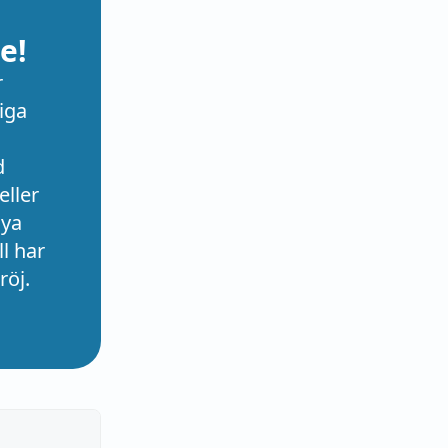
e!
r
iga
d
eller
nya
l har
röj.