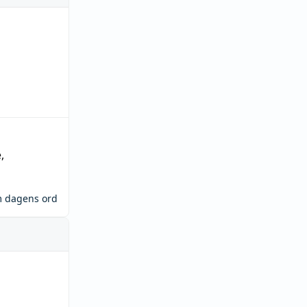
e
,
m dagens ord