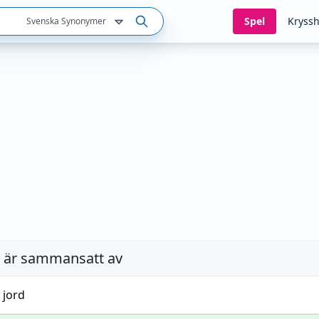
Spel
Kryssh
Svenska Synonymer
är sammansatt av
h
jord