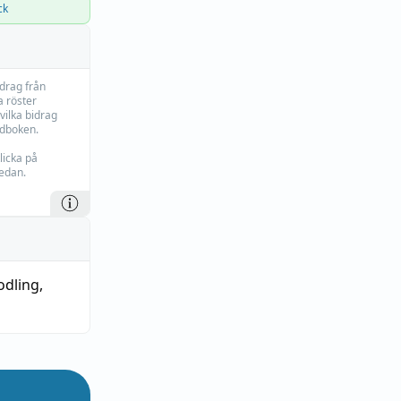
ck
idrag från
 röster
vilka bidrag
rdboken.
licka på
edan.
odling
,