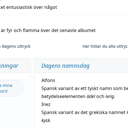
et entusiastisk över något
a är fyr och flamma över det senaste albumet
 dagens uttryck
Här hittar du alla uttry
kningar
Dagens namnsdag
Alfons
a mina
Spansk variant av ett tyskt namn som b
kord
betydelseelementen
ädel
och
ivrig
.
Inez
Spansk variant av det grekiska namnet 
kysk
.