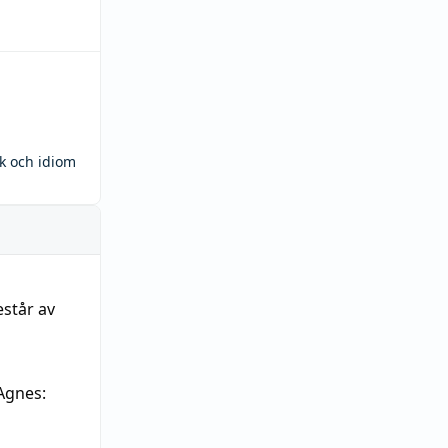
ck och idiom
estår av
Agnes: