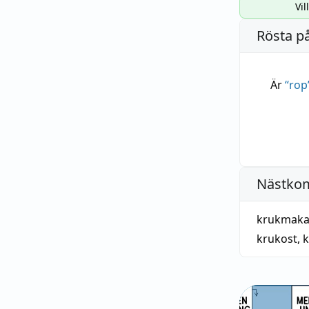
Vil
Rösta p
Är
“
rop
Nästko
krukmaka
krukost
,
k