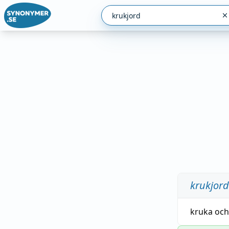
krukjord
kruka
oc