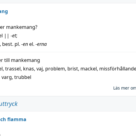
ang
der
mankemang
?
el
||
-et
;
, best. pl.
-en
el.
-erna
 till
mankemang
el
,
trassel
,
knas
,
vaj
,
problem
,
brist
,
mackel
,
missförhålland
,
varg
,
trubbel
Läs mer o
uttryck
 och flamma
g