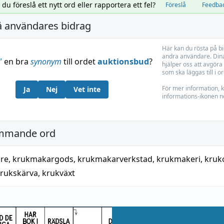
l du föreslå ett nytt ord eller rapportera ett fel?
Föreslå
Feedba
å användares bidrag
Här kan du rösta på b
andra användare. Dina
”
en bra
synonym
till ordet
auktionsbud
?
hjälper oss att avgöra 
som ska läggas till i o
För mer information, k
Ja
Nej
Vet inte
informations-ikonen n
mmande ord
re
,
krukmakargods
,
krukmakarverkstad
,
krukmakeri
,
kruk
rukskärva
,
krukväxt