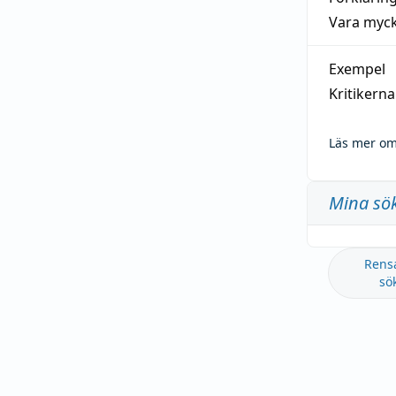
Vara myck
Exempel
Kritikern
Läs mer om
Mina sö
Rens
sö