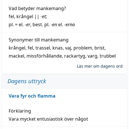
Vad betyder
mankemang
?
fel
,
krångel
||
-et
;
pl. = el.
-er
, best. pl.
-en
el.
-erna
Synonymer till
mankemang
krångel
,
fel
,
trassel
,
knas
,
vaj
,
problem
,
brist
,
mackel
,
missförhållande
,
rackartyg
,
varg
,
trubbel
Läs mer om dagens ord
Dagens uttryck
Vara fyr och flamma
Förklaring
Vara mycket entusiastisk över något