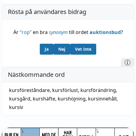
Rösta på användares bidrag
Är
“
rop
”
en bra
synonym
till ordet
auktionsbud
?
Ja
Nej
Vet inte
Nästkommande ord
kursföreståndare
,
kursförlust
,
kursförändring
,
kursgård
,
kurshäfte
,
kurshöjning
,
kursinnehåll
,
kursiv