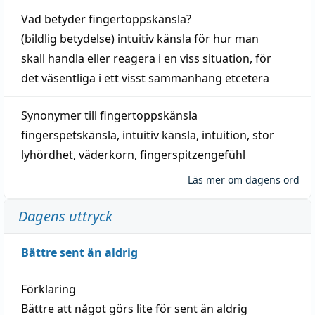
Vad betyder
fingertoppskänsla
?
(
bildlig
betydelse)
intuitiv
känsla
för hur man
skall
handla
eller
reagera
i en viss
situation
, för
det väsentliga i ett visst
sammanhang
etcetera
Synonymer till
fingertoppskänsla
fingerspetskänsla
,
intuitiv känsla
,
intuition
,
stor
lyhördhet
,
väderkorn
,
fingerspitzengefühl
Läs mer om dagens ord
Dagens uttryck
Bättre sent än aldrig
Förklaring
Bättre att något görs lite för sent än aldrig