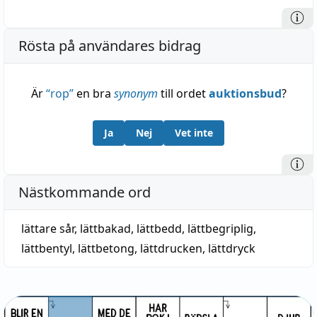
Rösta på användares bidrag
Är
“
rop
”
en bra
synonym
till ordet
auktionsbud
?
Ja
Nej
Vet inte
Nästkommande ord
lättare sår
,
lättbakad
,
lättbedd
,
lättbegriplig
,
lättbentyl
,
lättbetong
,
lättdrucken
,
lättdryck