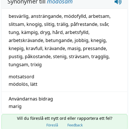
Synonymer till
mödosam
besvärlig
,
ansträngande
,
mödofylld
,
arbetsam
,
slitsam
,
knogig
,
slitig
,
trälig
,
påfrestande
,
svår
,
tung
,
kämpig
,
dryg
,
hård
,
arbetsfylld
,
arbetskrävande
,
betungande
,
jobbig
,
knegig
,
knepig
,
kravfull
,
krävande
,
masig
,
pressande
,
pustig
,
påkostande
,
stenig
,
strävsam
,
tragglig
,
tungsam
,
trixig
motsatsord
mödolös
,
lätt
Användarnas bidrag
marig
Vill du föreslå ett nytt ord eller rapportera ett fel?
Föreslå
Feedback