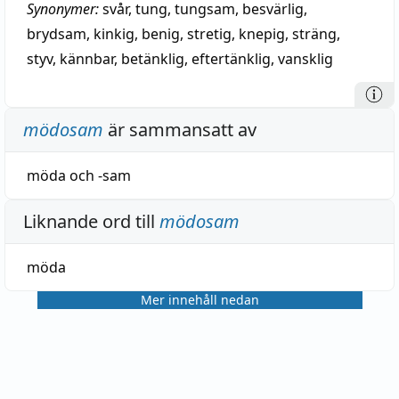
Synonymer:
svår
,
tung
,
tungsam
,
besvärlig
,
brydsam
,
kinkig
,
benig
,
stretig
,
knepig
,
sträng
,
styv
,
kännbar
,
betänklig
,
eftertänklig
,
vansklig
mödosam
är sammansatt av
möda
och
-sam
Liknande ord till
mödosam
möda
Mer innehåll nedan