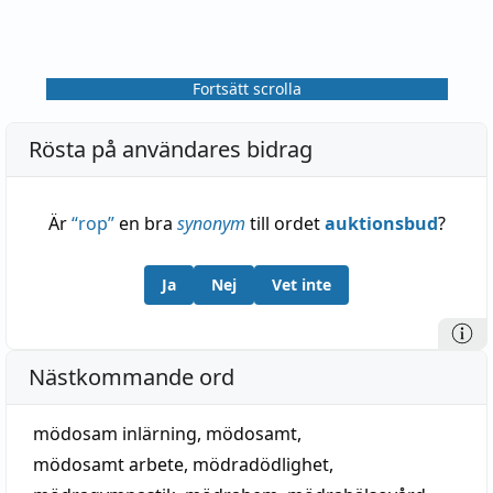
Fortsätt scrolla
Rösta på användares bidrag
Är
“
rop
”
en bra
synonym
till ordet
auktionsbud
?
Ja
Nej
Vet inte
Nästkommande ord
mödosam inlärning
,
mödosamt
,
mödosamt arbete
,
mödradödlighet
,