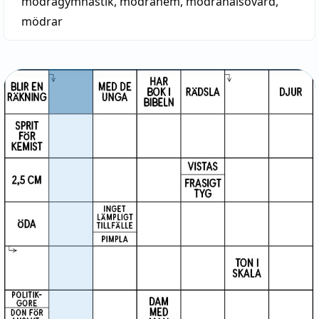
mödragymnastik
,
mödrahem
,
mödrahälsovård
,
mödrar