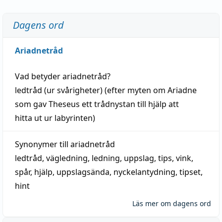
Dagens ord
Ariadnetråd
Vad betyder
ariadnetråd
?
ledtråd
(ur svårigheter) (efter myten om Ariadne
som gav Theseus ett trådnystan till
hjälp
att
hitta
ut ur labyrinten)
Synonymer till
ariadnetråd
ledtråd
,
vägledning
,
ledning
,
uppslag
,
tips
,
vink
,
spår
,
hjälp
,
uppslagsända
, nyckelantydning,
tipset
,
hint
Läs mer om dagens ord