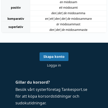
en
mödosam
positiv
ett
mödosamt
den|det|de
mödosamma
komparativ
en|ett|den|det|de
mödosammare
är
mödosammast
superlativ
den|det|de
mödosammaste
Skapa konto
Logga in
Gillar du korsord?
Besök vårt systerföretag
Tankesport.se
för att köpa
korsordstidningar
och
sudokutidningar
.