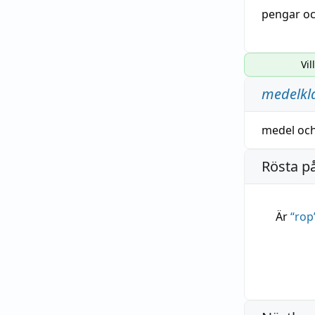
pengar oc
Vil
medelkl
medel
oc
Rösta p
Är
“
rop