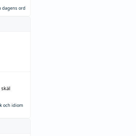
m dagens ord
 skäl
ck och idiom