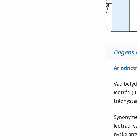
Dagens 
Ariadnet
Vad bety
ledtråd
(u
trådnystan
Synonymer
ledtråd
,
v
nyckelant