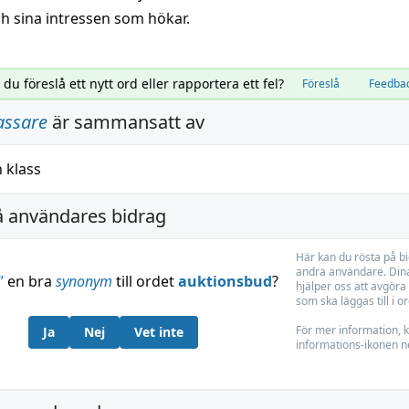
h sina intressen som hökar.
l du föreslå ett nytt ord eller rapportera ett fel?
Föreslå
Feedba
assare
är sammansatt av
h
klass
å användares bidrag
Här kan du rösta på b
andra användare. Dina
”
en bra
synonym
till ordet
auktionsbud
?
hjälper oss att avgöra 
som ska läggas till i o
För mer information, k
Ja
Nej
Vet inte
informations-ikonen n