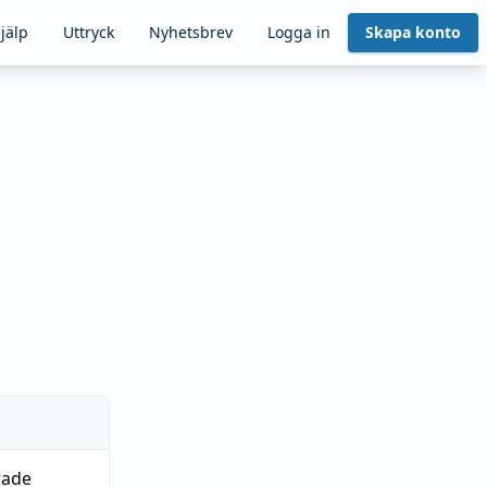
jälp
Uttryck
Nyhetsbrev
Logga in
Skapa konto
rade