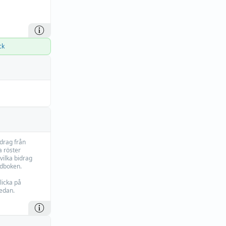
ck
idrag från
 röster
vilka bidrag
rdboken.
licka på
edan.