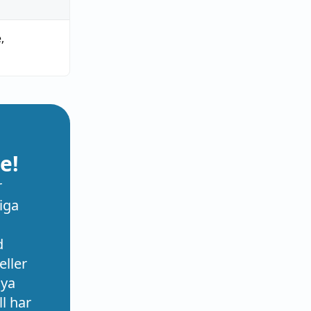
e
,
e!
r
iga
d
eller
nya
l har