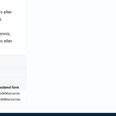
s eller
n
.
nnis,
 eller
estämd form
delklassarna
delklassarnas