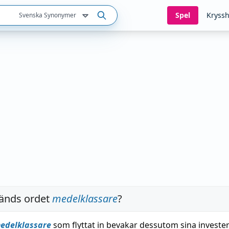
Spel
Kryssh
Svenska Synonymer
änds ordet
medelklassare
?
edelklassare
som flyttat in bevakar dessutom sina investe