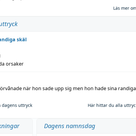
Läs mer o
uttryck
andiga skäl
g
lda orsaker
 förvånade när hon sade upp sig men hon hade sina randiga
 dagens uttryck
Här hittar du alla uttry
kningar
Dagens namnsdag