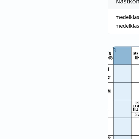
Nästko
medelklas
medelkla