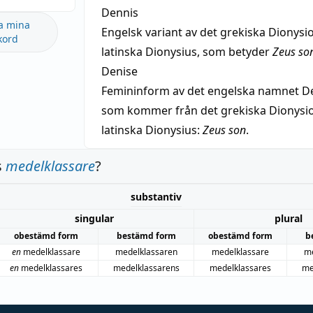
Dennis
a mina
Engelsk variant av det grekiska Dionysio
kord
latinska Dionysius, som betyder
Zeus so
Denise
Femininform av det engelska namnet De
som kommer från det grekiska Dionysios
latinska Dionysius:
Zeus son
.
s
medelklassare
?
substantiv
singular
plural
obestämd form
bestämd form
obestämd form
b
en
medelklassare
medelklassaren
medelklassare
me
en
medelklassares
medelklassarens
medelklassares
me