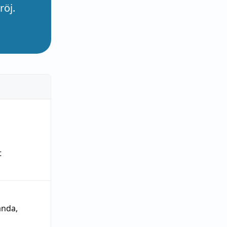
röj.
t
ända
,