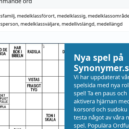
mmande ord
sfamilj
,
medelklassförort
,
medelklassig
,
medelklassområd
ssperson
,
medelklassväljare
,
medellivslängd
,
medellängd
Nya spel på
Synonymer.s
Vi har uppdaterat vå
spelsida med nya rol
spel! Ta en paus och
aktivera hjärnan me
korsord och sudoku 
testa något av våra 
spel. Populära Ordful