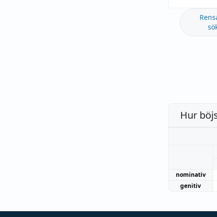
Rens
sö
Hur böj
nominativ
genitiv