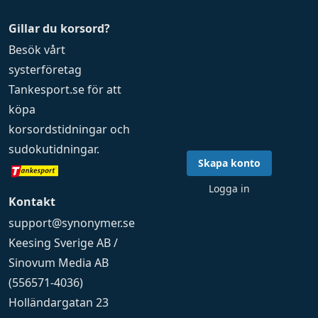
Gillar du korsord?
Besök vårt
systerföretag
Tankesport.se
för att
köpa
korsordstidningar
och
sudokutidningar
.
Skapa konto
Logga in
Kontakt
support@synonymer.se
Keesing Sverige AB /
Sinovum Media AB
(556571-4036)
Holländargatan 23