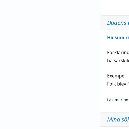
Dagens 
Ha sina r
Förklarin
ha särski
Exempel
Folk blev
Läs mer om
Mina sö