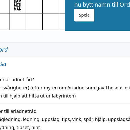
nu bytt namn till Ord
Spela
ord
råd
der
ariadnetråd
?
r svårigheter) (efter myten om Ariadne som gav Theseus et
 till
hjälp
att
hitta
ut ur labyrinten)
 till
ariadnetråd
ägledning
,
ledning
,
uppslag
,
tips
,
vink
,
spår
,
hjälp
,
uppslags
ydning,
tipset
,
hint