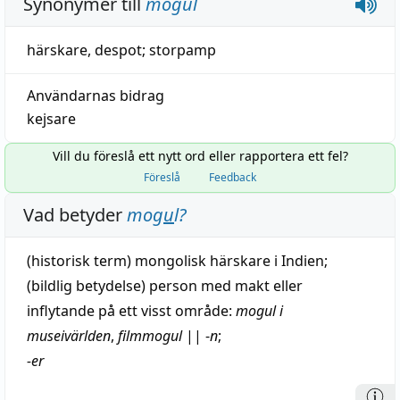
Synonymer till
mogul
härskare
,
despot
;
storpamp
Användarnas bidrag
kejsare
Vill du föreslå ett nytt ord eller rapportera ett fel?
Föreslå
Feedback
Vad betyder
mog
u
l
?
(
historisk
term)
mongolisk
härskare
i Indien;
(
bildlig
betydelse) person med
makt
eller
inflytande
på ett visst
område
:
mogul i
museivärlden
,
filmmogul
||
-
n
;
-er