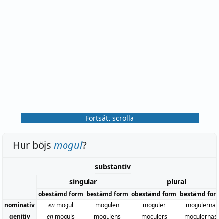
Fortsätt scrolla
Hur böjs
mogul
?
substantiv
singular
plural
obestämd form
bestämd form
obestämd form
bestämd for
nominativ
en
mogul
mogulen
moguler
mogulerna
genitiv
en
moguls
mogulens
mogulers
mogulernas