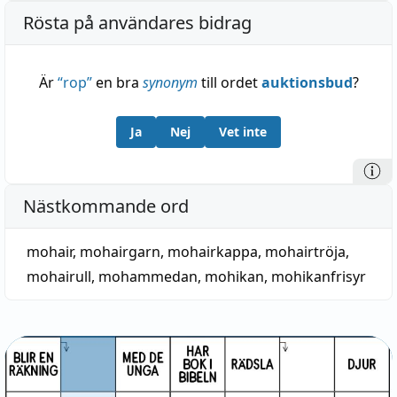
Rösta på användares bidrag
Är
“
rop
”
en bra
synonym
till ordet
auktionsbud
?
Ja
Nej
Vet inte
Nästkommande ord
mohair
,
mohairgarn
,
mohairkappa
,
mohairtröja
,
mohairull
,
mohammedan
,
mohikan
,
mohikanfrisyr