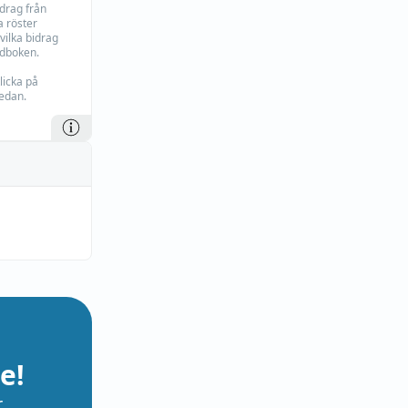
idrag från
 röster
vilka bidrag
rdboken.
licka på
edan.
e!
r