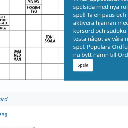
spelsida med nya rol
spel! Ta en paus och
aktivera hjärnan me
korsord och sudoku 
testa något av våra 
spel. Populära Ordful
nu bytt namn till Ord
Spela
ord
ang