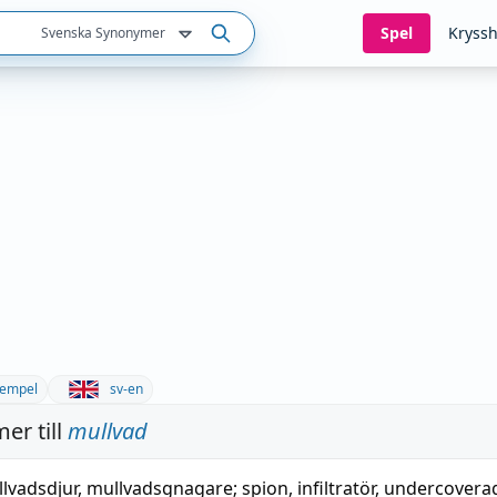
Spel
Kryssh
Svenska Synonymer
empel
sv-en
er till
mullvad
lvadsdjur, mullvadsgnagare;
spion
,
infiltratör
, undercovera