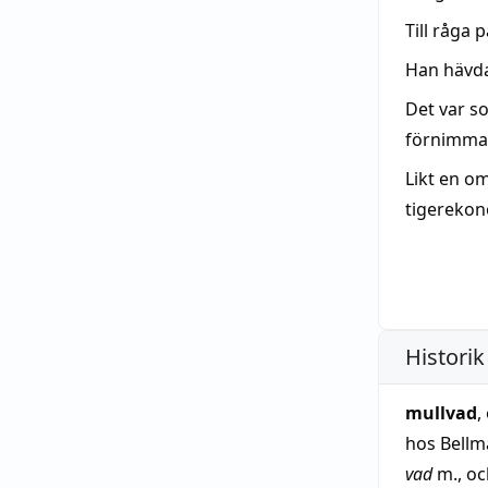
Till råga p
Han hävda
Det var s
förnimma 
Likt en 
tigerekon
Historik
mullvad
,
hos Bellma
vad
m., oc