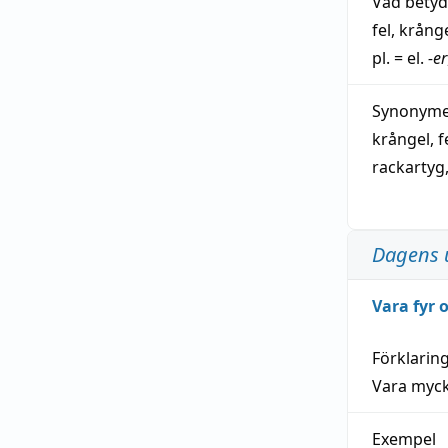
Vad bety
fel
,
krång
pl. = el.
-er
Synonymer
krångel
,
f
rackartyg
Dagens 
Vara fyr
Förklarin
Vara myck
Exempel