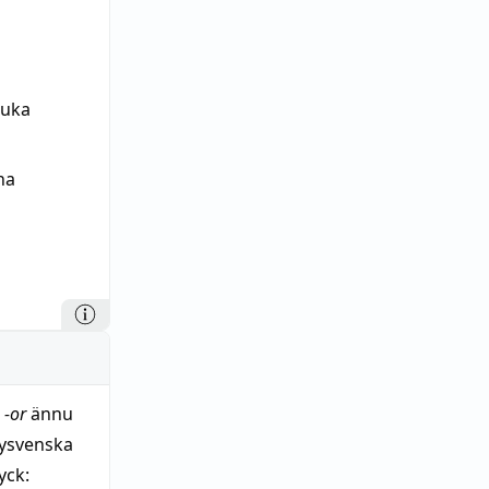
juka
na
l
-or
ännu
 nysvenska
yck: