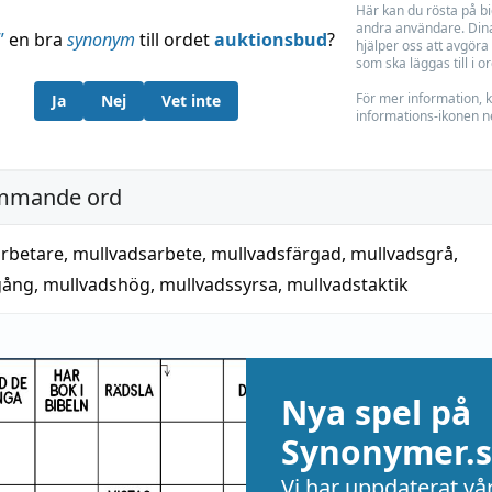
Här kan du rösta på b
andra användare. Dina
”
en bra
synonym
till ordet
auktionsbud
?
hjälper oss att avgöra 
som ska läggas till i o
För mer information, k
Ja
Nej
Vet inte
informations-ikonen n
mmande ord
rbetare
,
mullvadsarbete
,
mullvadsfärgad
,
mullvadsgrå
,
gång
,
mullvadshög
,
mullvadssyrsa
,
mullvadstaktik
Nya spel på
Synonymer.s
Vi har uppdaterat vå