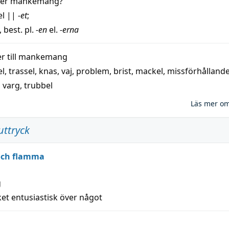
der
mankemang
?
el
||
-et
;
, best. pl.
-en
el.
-erna
 till
mankemang
el
,
trassel
,
knas
,
vaj
,
problem
,
brist
,
mackel
,
missförhålland
,
varg
,
trubbel
Läs mer o
uttryck
 och flamma
g
et entusiastisk över något