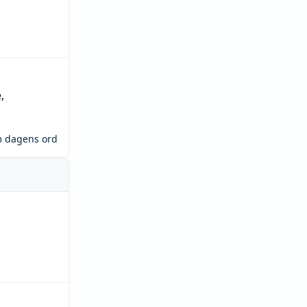
e
,
m dagens ord