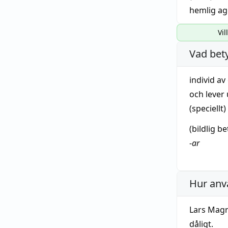
hemlig ag
Vil
Vad bet
individ
av
och
lever
(speciellt)
(
bildlig
be
-
ar
Hur anv
Lars Magn
dåligt.