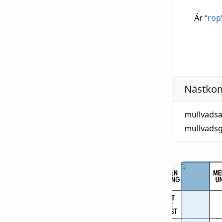
Är
“
rop
Nästko
mullvadsa
mullvads