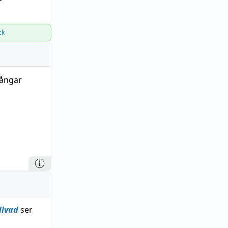
ck
ångar
llvad
ser