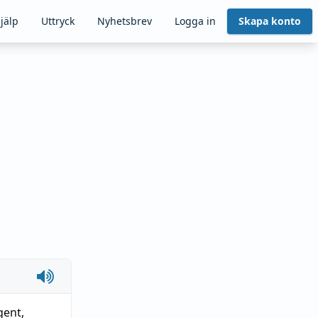
jälp
Uttryck
Nyhetsbrev
Logga in
Skapa konto
gent,