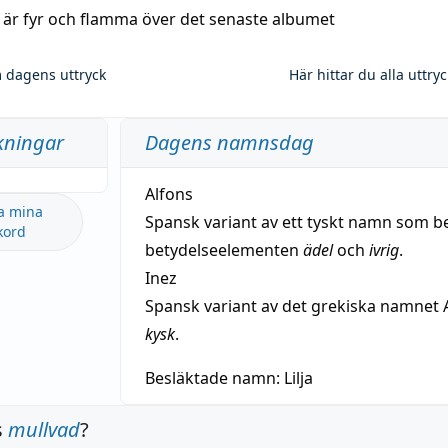
a är fyr och flamma över det senaste albumet
 dagens uttryck
Här hittar du alla uttry
kningar
Dagens namnsdag
Alfons
a mina
Spansk variant av ett tyskt namn som b
kord
betydelseelementen
ädel
och
ivrig
.
Inez
Spansk variant av det grekiska namnet 
kysk
.
Besläktade namn:
Lilja
s
mullvad
?