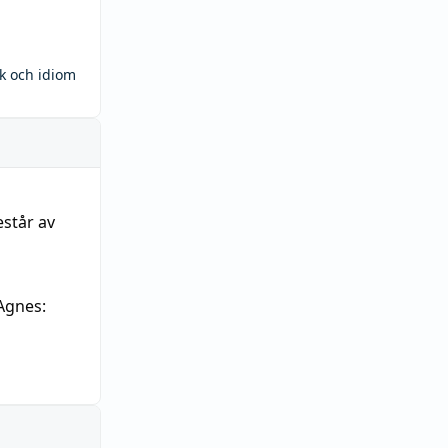
ck och idiom
estår av
Agnes: