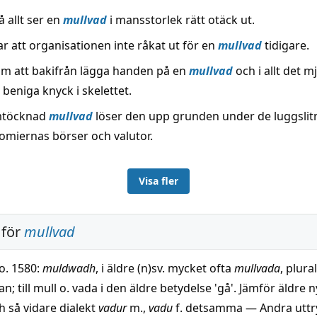
å allt ser en
mullvad
i mansstorlek rätt otäck ut.
r att organisationen inte råkat ut för en
mullvad
tidigare.
om att bakifrån lägga handen på en
mullvad
och i allt det m
beniga knyck i skelettet.
omtöcknad
mullvad
löser den upp grunden under de luggslit
omiernas börser och valutor.
Visa fler
 för
mullvad
 o. 1580:
muldwadh
, i äldre (n)sv. mycket ofta
mullvada
, plura
n; till mull o. vada i den äldre betydelse 'gå'. Jämför äldre
h så vidare dialekt
vadur
m.,
vadu
f. detsamma — Andra uttr