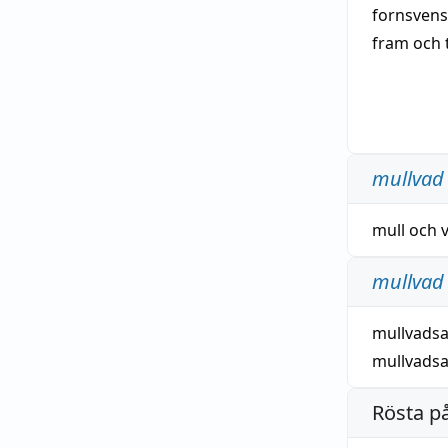
fornsven
fram och t
muldvaan
Kärre Nom.
i danska, 
(nyhögty
mullvad
betydelse 
slingra';
mull
och
svenska
m
mûwerf (j
mullvad
mole
(jämf
mulwerf
);
mullvadsa
besläktad
mullvadsa
den svårli
plural på
Rösta p