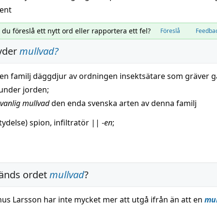
ent
l du föreslå ett nytt ord eller rapportera ett fel?
Föreslå
Feedba
yder
mullvad
?
 en
familj
däggdjur
av ordningen
insektsätare
som gräver g
under jorden;
vanlig
mullvad
den enda
svenska
arten av denna
familj
tydelse)
spion
,
infiltratör
||
-
en
;
änds ordet
mullvad
?
us Larsson har inte mycket mer att utgå ifrån än att en
mu