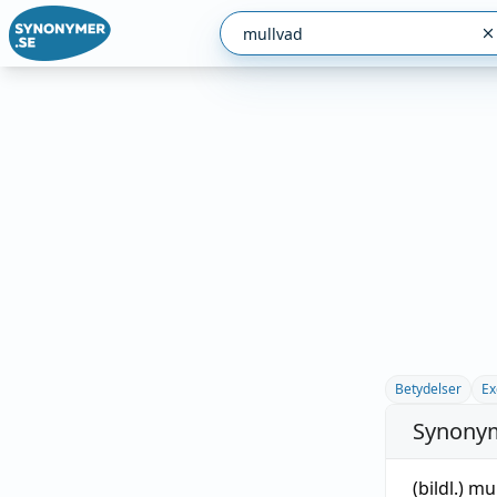
Betydelser
Ex
Synonym
(bildl.)
mul