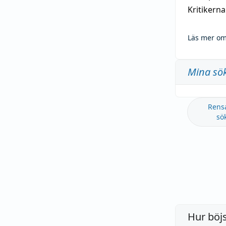
Kritikern
Läs mer om
Mina sö
Rens
sö
Hur böj