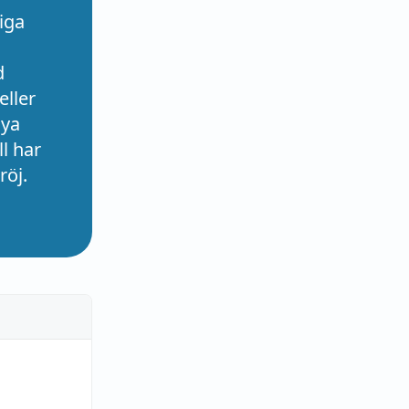
iga
d
eller
nya
l har
röj.