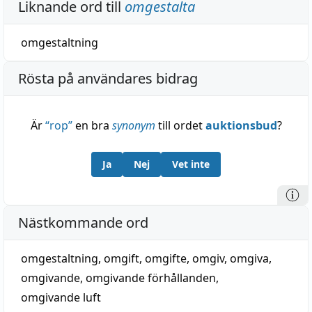
Liknande ord till
omgestalta
omgestaltning
Rösta på användares bidrag
Är
“
rop
”
en bra
synonym
till ordet
auktionsbud
?
Ja
Nej
Vet inte
Nästkommande ord
omgestaltning
,
omgift
,
omgifte
,
omgiv
,
omgiva
,
omgivande
,
omgivande förhållanden
,
omgivande luft