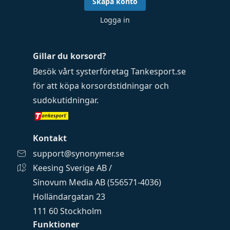
Skapa konto
Logga in
Gillar du korsord?
Besök vårt systerföretag
Tankesport.se
för att köpa
korsordstidningar
och
sudokutidningar
.
Kontakt
support@synonymer.se
Keesing Sverige AB /
Sinovum Media AB (556571-4036)
Holländargatan 23
111 60 Stockholm
Funktioner