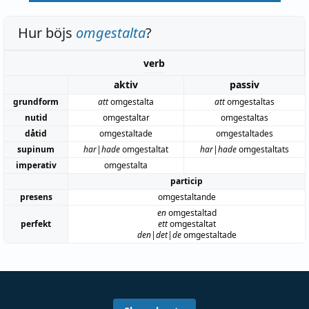
Hur böjs
omgestalta
?
verb
aktiv
passiv
grundform
att
omgestalta
att
omgestaltas
nutid
omgestaltar
omgestaltas
dåtid
omgestaltade
omgestaltades
supinum
har|hade
omgestaltat
har|hade
omgestaltats
imperativ
omgestalta
particip
presens
omgestaltande
en
omgestaltad
perfekt
ett
omgestaltat
den|det|de
omgestaltade