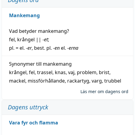
Mankemang
Vad betyder
mankemang
?
fel
,
krångel
||
-et
;
pl. = el.
-er
, best. pl.
-en
el.
-erna
Synonymer till
mankemang
krångel
,
fel
,
trassel
,
knas
,
vaj
,
problem
,
brist
,
mackel
,
missförhållande
,
rackartyg
,
varg
,
trubbel
Läs mer om dagens ord
Dagens uttryck
Vara fyr och flamma