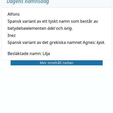
Dagens namnsdag
Alfons
Spansk variant av ett tyskt namn som består av
betydelseelementen
ädel
och
ivrig
.
Inez
Spansk variant av det grekiska namnet Agnes:
kysk
.
Besläktade namn:
Lilja
Mer innehåll nedan