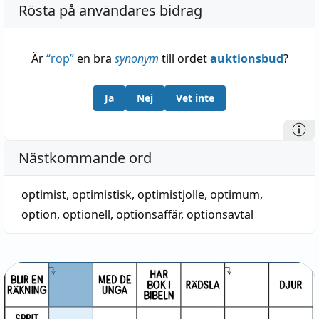
Rösta på användares bidrag
Är
“
rop
”
en bra
synonym
till ordet
auktionsbud
?
Ja
Nej
Vet inte
Nästkommande ord
optimist
,
optimistisk
,
optimistjolle
,
optimum
,
option
,
optionell
,
optionsaffär
,
optionsavtal