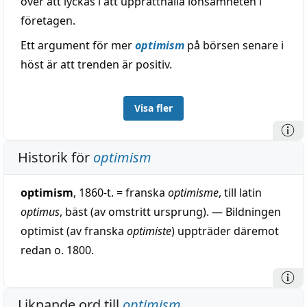
över att lyckas i att upprätthålla lönsamheten i
företagen.
Ett argument för mer
optimism
på börsen senare i
höst är att trenden är positiv.
Visa fler
Historik för
optimism
optimism
, 1860-t. = franska
optimisme
, till latin
optimus
, bäst (av omstritt ursprung). — Bildningen
optimist (av franska
optimiste
) uppträder däremot
redan o. 1800.
Liknande ord till
optimism