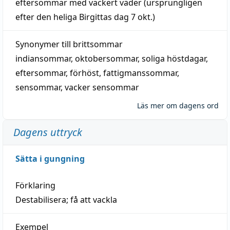
eftersommar
med
vackert
väder
(
ursprungligen
efter den heliga Birgittas
dag
7 okt.)
Synonymer till
brittsommar
indiansommar
,
oktobersommar
,
soliga höstdagar
,
eftersommar
,
förhöst
,
fattigmanssommar
,
sensommar
,
vacker sensommar
Läs mer om dagens ord
Dagens uttryck
Sätta i gungning
Förklaring
Destabilisera; få att vackla
Exempel