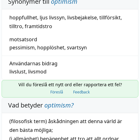
Synonymer till
optimism
hoppfullhet
,
ljus livssyn
,
livsbejakelse
,
tillförsikt
,
tilltro
,
framtidstro
motsatsord
pessimism
,
hopplöshet
,
svartsyn
Användarnas bidrag
livslust
,
livsmod
Vill du föreslå ett nytt ord eller rapportera ett fel?
Föreslå
Feedback
Vad betyder
optimism
?
(
filosofisk
term) åskådningen att denna
värld
är
den
bästa
möjliga;
(i allmänhet)
benägenhet
att
tro
att allt ordnar