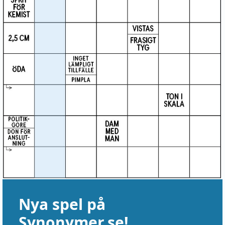
Nya spel på
Synonymer.se!