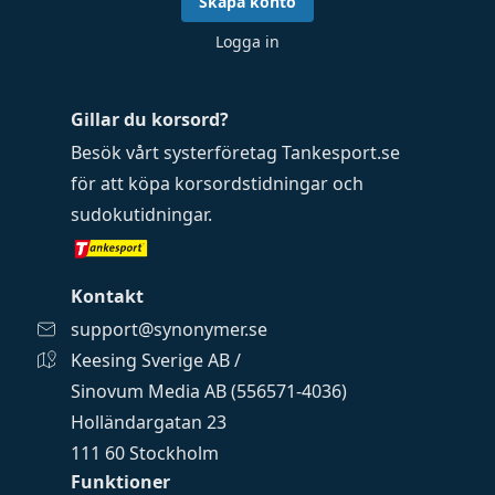
Skapa konto
Logga in
Gillar du korsord?
Besök vårt systerföretag
Tankesport.se
för att köpa
korsordstidningar
och
sudokutidningar
.
Kontakt
support@synonymer.se
Keesing Sverige AB /
Sinovum Media AB (556571-4036)
Holländargatan 23
111 60 Stockholm
Funktioner