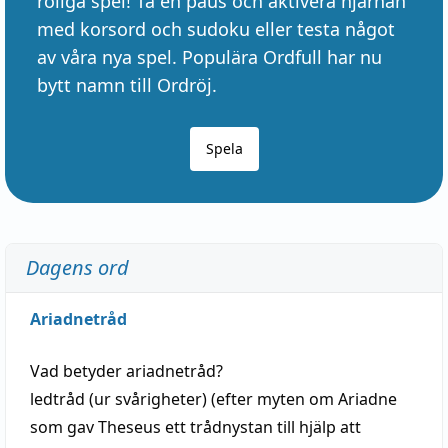
roliga spel! Ta en paus och aktivera hjärnan
med korsord och sudoku eller testa något
av våra nya spel. Populära Ordfull har nu
bytt namn till Ordröj.
Spela
Dagens ord
Ariadnetråd
Vad betyder
ariadnetråd
?
ledtråd
(ur svårigheter) (efter myten om Ariadne
som gav Theseus ett trådnystan till
hjälp
att