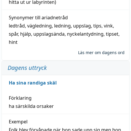
hitta
ut ur labyrinten)
Synonymer till
ariadnetråd
ledtråd
,
vägledning
,
ledning
,
uppslag
,
tips
,
vink
,
spår
,
hjälp
,
uppslagsända
, nyckelantydning,
tipset
,
hint
Läs mer om dagens ord
Dagens uttryck
Ha sina randiga skäl
Förklaring
ha särskilda orsaker
Exempel
Folk blev förvånade när hon sade upp sig men hon