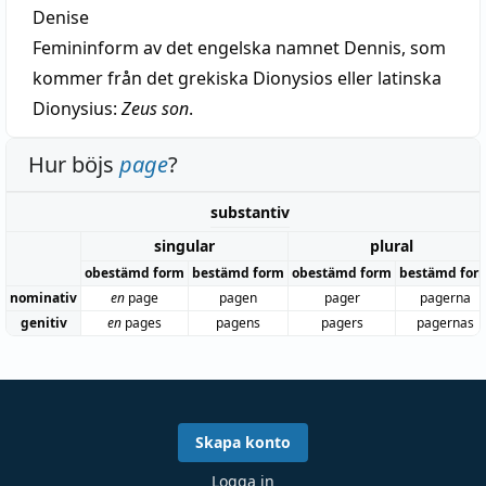
Denise
Femininform av det engelska namnet Dennis, som
kommer från det grekiska Dionysios eller latinska
Dionysius:
Zeus son
.
Hur böjs
page
?
substantiv
singular
plural
obestämd form
bestämd form
obestämd form
bestämd for
nominativ
en
page
pagen
pager
pagerna
genitiv
en
pages
pagens
pagers
pagernas
Skapa konto
Logga in