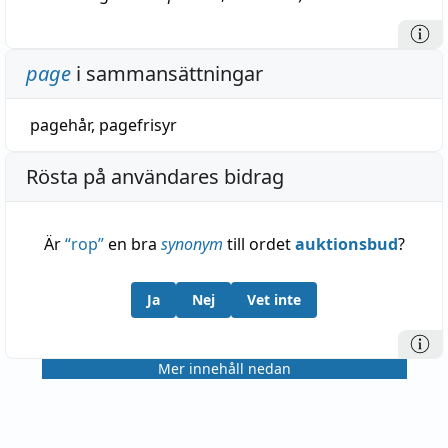
page
i sammansättningar
pagehår
,
pagefrisyr
Rösta på användares bidrag
Är
“
rop
”
en bra
synonym
till ordet
auktionsbud
?
Ja
Nej
Vet inte
Mer innehåll nedan