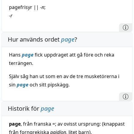
pagefrisyr
||
-
n
;
-
r
Hur används ordet
page
?
Hans
page
fick uppdraget att gå före och reka
terrängen.
Själv såg han ut som en av de tre musketörerna i
sin
page
och sitt pipskägg.
Historik för
page
page
, från franska =; av ovisst ursprung: (knappast
från forngrekiska
paidíon
, litet barn).