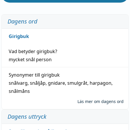
Dagens ord
Girigbuk
Vad betyder
girigbuk
?
mycket
snål
person
Synonymer till
girigbuk
snålvarg
,
snåljåp
,
gnidare
,
smulgråt
,
harpagon
,
snålmåns
Läs mer om dagens ord
Dagens uttryck