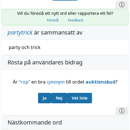
Vill du föreslå ett nytt ord eller rapportera ett fel?
Föreslå
Feedback
partytrick
är sammansatt av
party
och
trick
Rösta på användares bidrag
Är
“
rop
”
en bra
synonym
till ordet
auktionsbud
?
Ja
Nej
Vet inte
Nästkommande ord