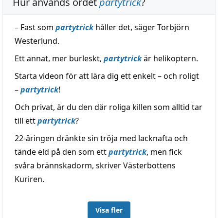
Hur används ordet
partytrick
?
– Fast som
partytrick
håller det, säger Torbjörn
Westerlund.
Ett annat, mer burleskt,
partytrick
är helikoptern.
Starta videon för att lära dig ett enkelt – och roligt
–
partytrick
!
Och privat, är du den där roliga killen som alltid tar
till ett
partytrick
?
22-åringen dränkte sin tröja med lacknafta och
tände eld på den som ett
partytrick
, men fick
svåra brännskadorm, skriver Västerbottens
Kuriren.
Visa fler