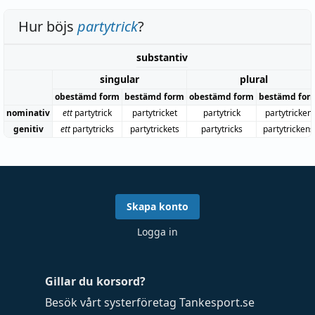
Hur böjs
partytrick
?
substantiv
singular
plural
obestämd form
bestämd form
obestämd form
bestämd for
nominativ
ett
partytrick
partytricket
partytrick
partytricken
genitiv
ett
partytricks
partytrickets
partytricks
partytrickens
Skapa konto
Logga in
Gillar du korsord?
Besök vårt systerföretag
Tankesport.se