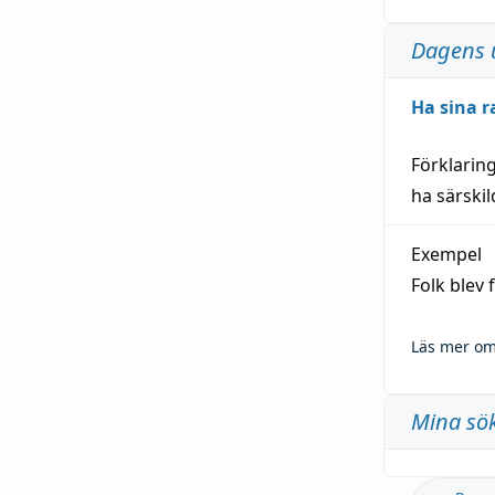
Dagens 
Ha sina r
Förklarin
ha särski
Exempel
Folk blev
Läs mer om
Mina sö