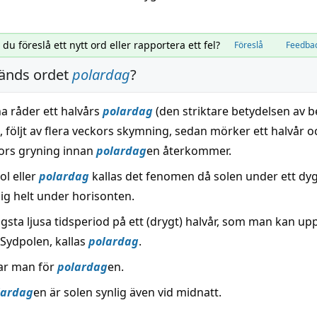
l du föreslå ett nytt ord eller rapportera ett fel?
Föreslå
Feedba
änds ordet
polardag
?
na råder ett halvårs
polardag
(den striktare betydelsen av 
), följt av flera veckors skymning, sedan mörker ett halvår och
kors gryning innan
polardag
en återkommer.
ol eller
polardag
kallas det fenomen då solen under ett dyg
ig helt under horisonten.
gsta ljusa tidsperiod på ett (drygt) halvår, som man kan up
Sydpolen, kallas
polardag
.
lar man för
polardag
en.
lardag
en är solen synlig även vid midnatt.