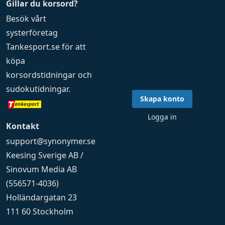
Gillar du korsord?
Besök vårt
systerföretag
Tankesport.se
för att
köpa
korsordstidningar
och
sudokutidningar
.
Skapa konto
Logga in
Kontakt
support@synonymer.se
Keesing Sverige AB /
Sinovum Media AB
(556571-4036)
Holländargatan 23
111 60 Stockholm