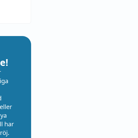
e!
r
iga
d
eller
nya
l har
röj.