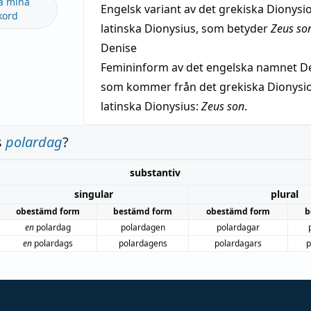
a mina
Engelsk variant av det grekiska Dionysio
kord
latinska Dionysius, som betyder
Zeus so
Denise
Femininform av det engelska namnet De
som kommer från det grekiska Dionysios
latinska Dionysius:
Zeus son
.
s
polardag
?
substantiv
singular
plural
obestämd form
bestämd form
obestämd form
b
en
polardag
polardagen
polardagar
en
polardags
polardagens
polardagars
p