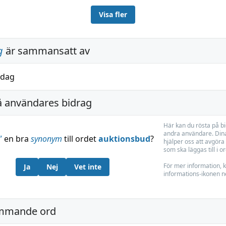
Visa fler
g
är sammansatt av
dag
å användares bidrag
Här kan du rösta på b
andra användare. Dina
”
en bra
synonym
till ordet
auktionsbud
?
hjälper oss att avgöra 
som ska läggas till i o
För mer information, k
Ja
Nej
Vet inte
informations-ikonen n
mmande ord