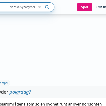
Spel
Kryssh
Svenska Synonymer
empel
yder
pol
a
rdag
?
polarområdena som solen dygnet
runt
är över horisonten