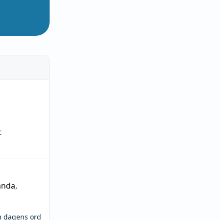
t
ända
,
m dagens ord