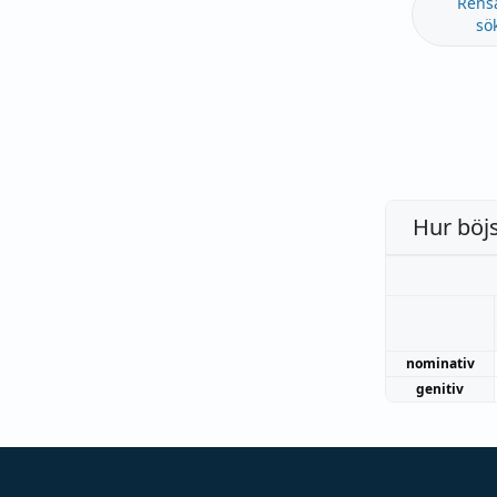
Rens
sö
Hur böj
nominativ
genitiv