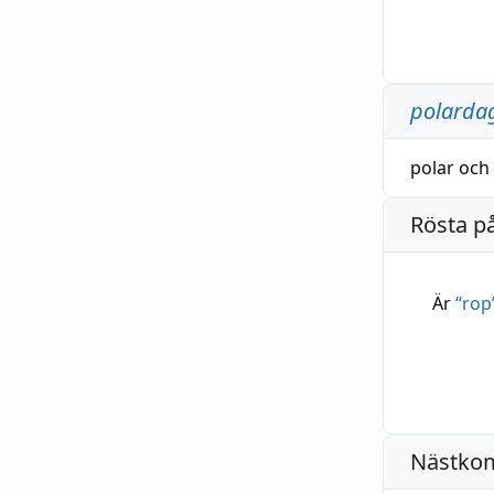
polarda
polar
och
Rösta p
Är
“
rop
Nästko