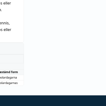
s eller
n
.
nnis,
 eller
estämd form
polardagarna
olardagarnas