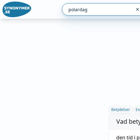
Betydelser
Ex
Vad bet
den
tid
i 