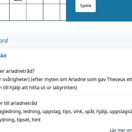
Spela
ord
råd
der
ariadnetråd
?
r svårigheter) (efter myten om Ariadne som gav Theseus et
 till
hjälp
att
hitta
ut ur labyrinten)
 till
ariadnetråd
ägledning
,
ledning
,
uppslag
,
tips
,
vink
,
spår
,
hjälp
,
uppslags
ydning,
tipset
,
hint
Läs mer o