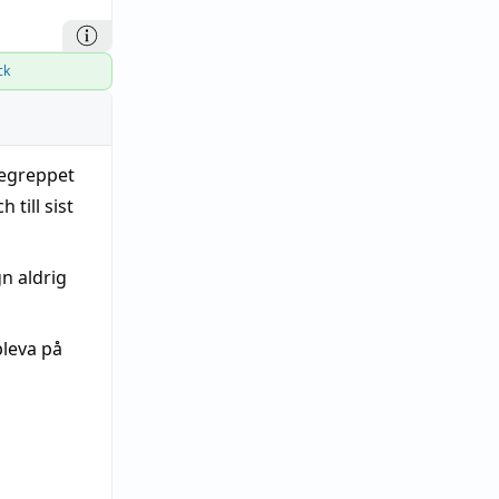
ck
begreppet
 till sist
n aldrig
pleva på