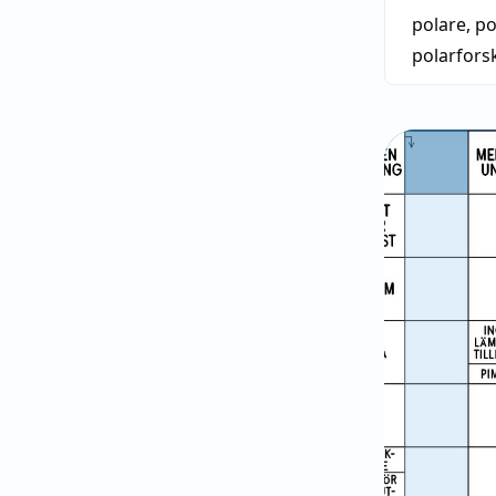
polare
,
po
polarfors