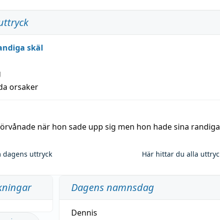
uttryck
andiga skäl
g
lda orsaker
 förvånade när hon sade upp sig men hon hade sina randiga
 dagens uttryck
Här hittar du alla uttry
kningar
Dagens namnsdag
Dennis