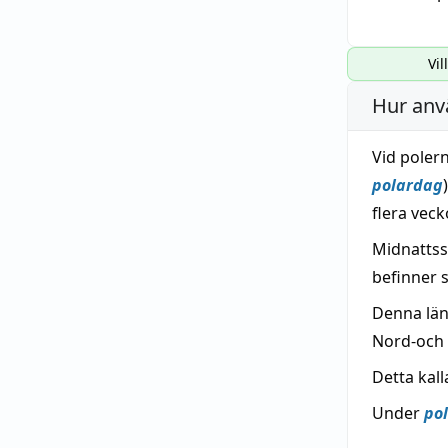
Vil
Hur anv
Vid poler
polardag
flera vec
Midnattss
befinner s
Denna län
Nord-och 
Detta kal
Under
po