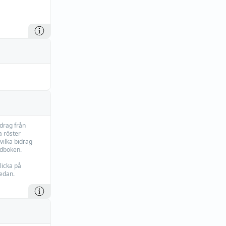
idrag från
 röster
vilka bidrag
rdboken.
licka på
edan.