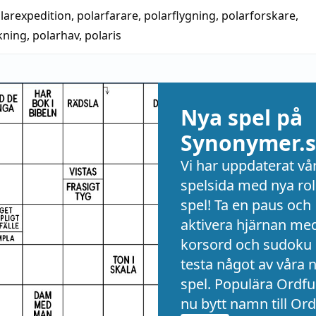
larexpedition
,
polarfarare
,
polarflygning
,
polarforskare
,
kning
,
polarhav
,
polaris
Nya spel på
Synonymer.s
Vi har uppdaterat vå
spelsida med nya rol
spel! Ta en paus och
aktivera hjärnan me
korsord och sudoku 
testa något av våra 
spel. Populära Ordful
nu bytt namn till Ord