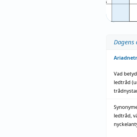
Dagens 
Ariadnet
Vad bety
ledtråd
(u
trådnystan
Synonymer
ledtråd
,
v
nyckelant