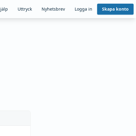
jälp
Uttryck
Nyhetsbrev
Logga in
Skapa konto