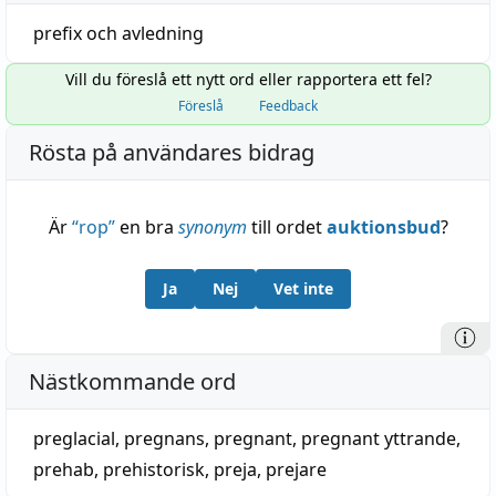
prefix
och
avledning
Vill du föreslå ett nytt ord eller rapportera ett fel?
Föreslå
Feedback
Rösta på användares bidrag
Är
“
rop
”
en bra
synonym
till ordet
auktionsbud
?
Ja
Nej
Vet inte
Nästkommande ord
preglacial
,
pregnans
,
pregnant
,
pregnant yttrande
,
prehab
,
prehistorisk
,
preja
,
prejare