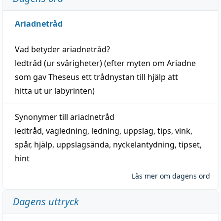
Ariadnetråd
Vad betyder
ariadnetråd
?
ledtråd
(ur svårigheter) (efter myten om Ariadne
som gav Theseus ett trådnystan till
hjälp
att
hitta
ut ur labyrinten)
Synonymer till
ariadnetråd
ledtråd
,
vägledning
,
ledning
,
uppslag
,
tips
,
vink
,
spår
,
hjälp
,
uppslagsända
, nyckelantydning,
tipset
,
hint
Läs mer om dagens ord
Dagens uttryck