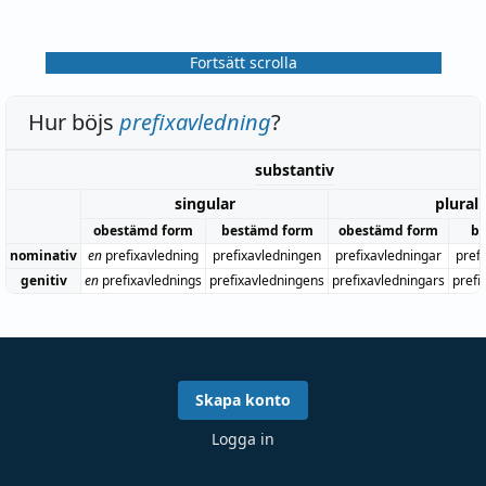
Fortsätt scrolla
Hur böjs
prefixavledning
?
substantiv
singular
plural
obestämd form
bestämd form
obestämd form
be
nominativ
en
prefixavledning
prefixavledningen
prefixavledningar
pref
genitiv
en
prefixavlednings
prefixavledningens
prefixavledningars
prefi
Skapa konto
Logga in