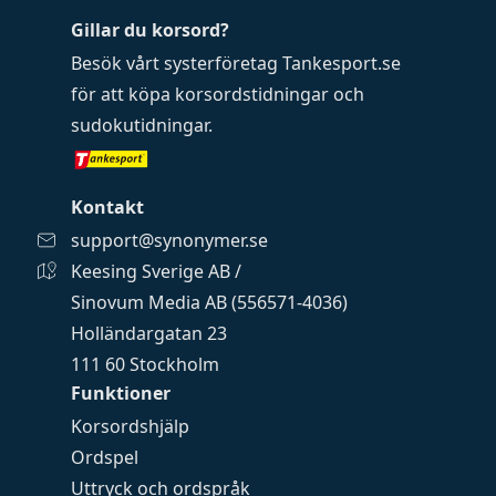
Gillar du korsord?
Besök vårt systerföretag
Tankesport.se
för att köpa
korsordstidningar
och
sudokutidningar
.
Kontakt
support@synonymer.se
Keesing Sverige AB /
Sinovum Media AB (556571-4036)
Holländargatan 23
111 60 Stockholm
Funktioner
Korsordshjälp
Ordspel
Uttryck och ordspråk