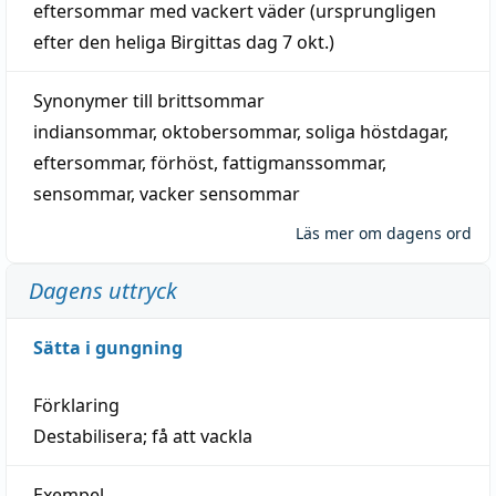
eftersommar
med
vackert
väder
(
ursprungligen
efter den heliga Birgittas
dag
7 okt.)
Synonymer till
brittsommar
indiansommar
,
oktobersommar
,
soliga höstdagar
,
eftersommar
,
förhöst
,
fattigmanssommar
,
sensommar
,
vacker sensommar
Läs mer om dagens ord
Dagens uttryck
Sätta i gungning
Förklaring
Destabilisera; få att vackla
Exempel