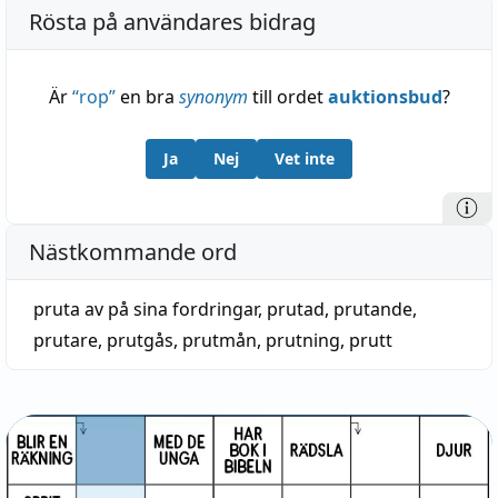
även (med ursprungligen
-tt-
?) nyhögtyska
protzen
,
Rösta på användares bidrag
vräka sig, skrävla; ljudhärmande liksom prata o.
kanske besläktat med detta ord — Enligt somliga
Är
“
rop
”
en bra
synonym
till ordet
auktionsbud
?
är ordet i svenska möjligen lån från da.; i så fall
med förlängning efter mönstret
slutte
: sluta; dock
Ja
Nej
Vet inte
ovisst. Växlingen av
-t-
o.
-tt-
sammanhänger i
stället troligast med ordens onomatopoetiska
karaktär.
Nästkommande ord
pruta av på sina fordringar
,
prutad
,
prutande
,
prutare
,
prutgås
,
prutmån
,
prutning
,
prutt