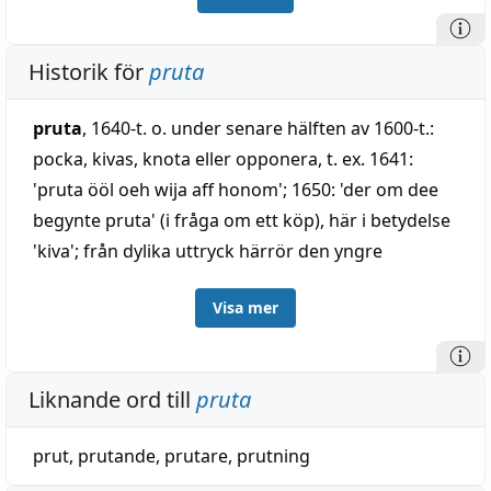
Historik för
pruta
pruta
, 1640-t. o. under senare hälften av 1600-t.:
pocka, kivas, knota eller opponera, t. ex. 1641:
'pruta ööl oeh wija aff honom'; 1650: 'der om dee
begynte pruta' (i fråga om ett köp), här i betydelse
'kiva'; från dylika uttryck härrör den yngre
användning om prutning vid handeln, t. ex. i
Visa mer
förbindelse
pruta af
1691, 1711, jämför Spegel Gl.
1712, Kolmodin 1732 och så vidare:
pruta(s)
;
motsvarande norska
pruta
, kivas, träta, pruta,
Liknande ord till
pruta
danska
prutte
, pruta, i dialekt även: knota (jämför
under prutta); besläktat med medellågtyska
proten
,
prut
,
prutande
,
prutare
,
prutning
pladdra, lågtyska
prötelen
, murra, puttra, möjligen