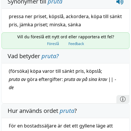
Synonymer till
pruta
pressa ner priset
,
köpslå
,
ackordera
,
köpa till sänkt
pris
,
jämka priset
;
minska
,
sänka
Vill du föreslå ett nytt ord eller rapportera ett fel?
Föreslå
Feedback
Vad betyder
pruta
?
(försöka)
köpa
varor
till
sänkt
pris
,
köpslå
;
pruta av
göra eftergifter:
pruta av på sina
krav
||
-
de
Hur används ordet
pruta
?
För en bostadssäljare är det ett gyllene läge att