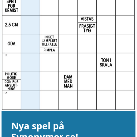
Nya spel på
Synonymer.se!