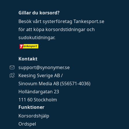
Gillar du korsord?
Besök vårt systerföretag
Tankesport.se
för att köpa
korsordstidningar
och
sudokutidningar
.
Kontakt
support@synonymer.se
Keesing Sverige AB /
Sinovum Media AB (556571-4036)
Holländargatan 23
111 60 Stockholm
Funktioner
Korsordshjälp
Ordspel