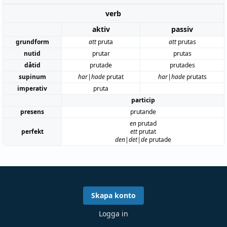
verb
aktiv
passiv
grundform
att
pruta
att
prutas
nutid
prutar
prutas
dåtid
prutade
prutades
supinum
har|hade
prutat
har|hade
prutats
imperativ
pruta
particip
presens
prutande
en
prutad
perfekt
ett
prutat
den|det|de
prutade
Skapa konto
Logga in