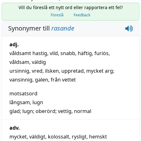
Vill du föreslå ett nytt ord eller rapportera ett fel?
Föreslå
Feedback
Synonymer till
rasande
adj.
våldsamt hastig
,
vild
,
snabb
,
häftig
,
furiös
,
våldsam
,
väldig
ursinnig
,
vred
,
ilsken
,
uppretad
,
mycket arg
;
vansinnig
,
galen
,
från vettet
motsatsord
långsam
,
lugn
glad
;
lugn
;
oberörd
;
vettig
,
normal
adv.
mycket
,
väldigt
,
kolossalt
,
rysligt
,
hemskt