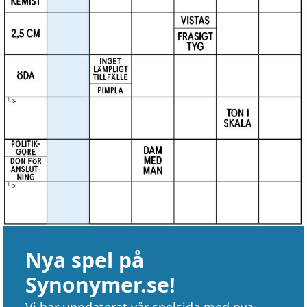
Nya spel på
Synonymer.se!
Vi har uppdaterat vår spelsida med nya