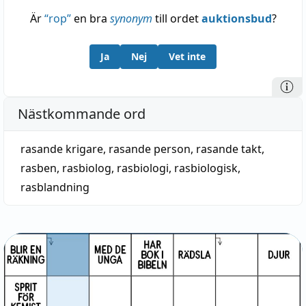
Är
“
rop
”
en bra
synonym
till ordet
auktionsbud
?
Ja
Nej
Vet inte
Nästkommande ord
rasande krigare
,
rasande person
,
rasande takt
,
rasben
,
rasbiolog
,
rasbiologi
,
rasbiologisk
,
rasblandning