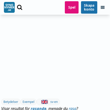
Skapa
Spel
konto
Betydelser
Exempel
sv-en
Visar resultat för
rasande
, menade du
rasa
?