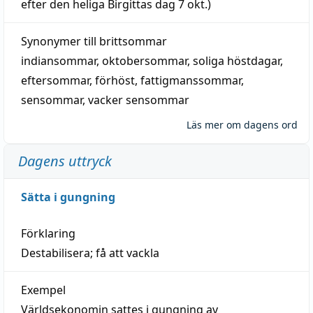
efter den heliga Birgittas
dag
7 okt.)
Synonymer till
brittsommar
indiansommar
,
oktobersommar
,
soliga höstdagar
,
eftersommar
,
förhöst
,
fattigmanssommar
,
sensommar
,
vacker sensommar
Läs mer om dagens ord
Dagens uttryck
Sätta i gungning
Förklaring
Destabilisera; få att vackla
Exempel
Världsekonomin sattes i gungning av