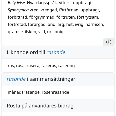
Betydelse:
Hvardagsspråk: ytterst uppbragt.
Synonymer:
vred
,
vredgad
,
förtörnad
,
uppbragt
,
förbittrad
,
förgrymmad
,
förtruten
,
förtrytsam
,
förtretad
,
förargad
,
ond
,
arg
,
het
,
ivrig
,
harmsen
,
gramse
,
ilsken
,
vild
,
ursinnig
Liknande ord till
rasande
ras
,
rasa
,
rasera
,
raseras
,
rasering
rasande
i sammansättningar
månadsrasande
,
rosenrasande
Rösta på användares bidrag