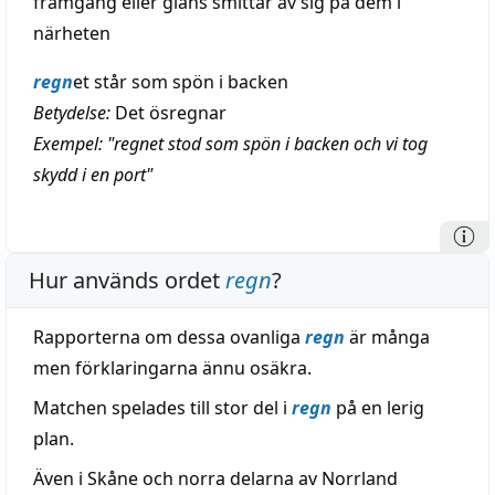
framgång eller glans smittar av sig på dem i
närheten
regn
et står som spön i backen
Betydelse:
Det ösregnar
Exempel: "regnet stod som spön i backen och vi tog
skydd i en port"
Hur används ordet
regn
?
Rapporterna om dessa ovanliga
regn
är många
men förklaringarna ännu osäkra.
Matchen spelades till stor del i
regn
på en lerig
plan.
Även i Skåne och norra delarna av Norrland