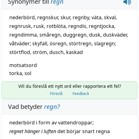
Synonymer till
regn
nederbörd
,
regnskur
,
skur
,
regnby
,
väta
,
skval
,
regnrusk,
rusk
,
rotblöta
,
regndis
, regntjocka,
regndimma
,
småregn
,
duggregn
,
dusk
,
duskväder
,
våtväder
;
skyfall
,
ösregn
,
störtregn
,
slagregn
;
störtflod
,
ström
,
dusch
,
kaskad
motsatsord
torka
,
sol
Vill du föreslå ett nytt ord eller rapportera ett fel?
Föreslå
Feedback
Vad betyder
regn
?
nederbörd
i
form
av vattendroppar;
regnet hänger i luften
det börjar
snart
regna