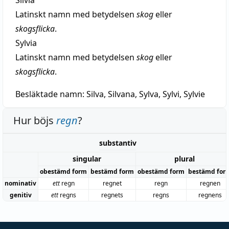
Latinskt namn med betydelsen
skog
eller
skogsflicka
.
Sylvia
Latinskt namn med betydelsen
skog
eller
skogsflicka
.
Besläktade namn:
Silva, Silvana, Sylva, Sylvi, Sylvie
Hur böjs
regn
?
substantiv
singular
plural
obestämd form
bestämd form
obestämd form
bestämd for
nominativ
ett
regn
regnet
regn
regnen
genitiv
ett
regns
regnets
regns
regnens