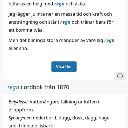
befaras en helg med
regn
och åska.
Jag lägger ju inte ner en massa tid och kraft och
ansträngning och står i
regn
och tränar bara för
att komma tvåa.
Men det blir inga stora mängder av vare sig
regn
eller snö.
Visa fler
regn
i ordbok från 1870
Betydelse:
Vattenångors fällning ur luften i
droppform.
Synonymer:
nederbörd
,
dugg
,
dusk
,
dagg
,
hagel
,
snö
,
trindsnö
,
isbark