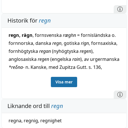
Historik för
regn
regn, rägn
, fornsvenska
ræghn
= fornisländska o.
fornnorska, danska
regn
, gotiska
rign
, fornsaxiska,
fornhögtyska
regan
(nyhögtyska
regen
),
anglosaxiska
regen
(engelska
rain
), av urgermanska
*reδna-
n. Kanske, med Zupitza Gutt. s. 136,
besläktat med litauiska
rõkti
, regna, dugga,
rokė
,
Visa mer
duggregn. Däremot ej med forngrekiska
brékhein
,
väta. — Till likabetydande parallellrötter höra
fornisländska o. fornnorska
rakr
, fuktig, o. latin
Liknande ord till
regn
rigāre
, vattna, fukta. — En urgammal beteckning
för 'regn' föreligger i sanskrit
varṣá
, jämför
regna
,
regnig
,
regnighet
forngrekiska
(h)érsē
, dagg. — Regnbåge,