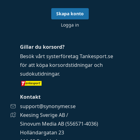
Skapa konto
Logga in
Gillar du korsord?
Besök vårt systerföretag
Tankesport.se
för att köpa
korsordstidningar
och
sudokutidningar
.
Kontakt
support@synonymer.se
Keesing Sverige AB /
Sinovum Media AB (556571-4036)
Holländargatan 23