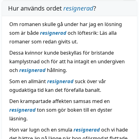
Hur används ordet
resignerad
?
Om romanen skulle gå under har jag en lösning
som är både
resignerad
och löftesrik: Läs alla
romaner som redan givits ut.
Dessa kvinnor kunde beskyllas för bristande
kamplystnad och för att ha intagit en undergiven
och
resignerad
hållning.
Som en allmänt
resignerad
suck över vår
ogudaktiga tid kan det förefalla banalt.
Den krampartade affekten samsas med en
resignerad
ton som gör boken till en dyster
läsning.
Hon var lugn och en smula
resignerad
och vi hade
det bättre än på länge när hon oförmodat flyttade