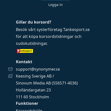
Logga in
Gillar du korsord?
Besök vårt systerföretag
Tankesport.se
för att köpa
korsordstidningar
och
sudokutidningar
.
Kontakt
support@synonymer.se
Keesing Sverige AB /
Sinovum Media AB (556571-4036)
Holländargatan 23
111 60 Stockholm
Funktioner
Korsordshjälp