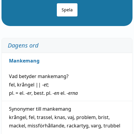
Spela
Dagens ord
Mankemang
Vad betyder
mankemang
?
fel
,
krångel
||
-et
;
pl. = el.
-er
, best. pl.
-en
el.
-erna
Synonymer till
mankemang
krångel
,
fel
,
trassel
,
knas
,
vaj
,
problem
,
brist
,
mackel
,
missförhållande
,
rackartyg
,
varg
,
trubbel