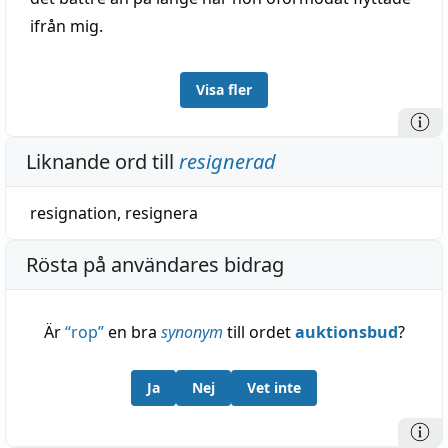
ifrån mig.
Visa fler
Liknande ord till
resignerad
resignation
,
resignera
Rösta på användares bidrag
Är
“
rop
”
en bra
synonym
till ordet
auktionsbud
?
Ja
Nej
Vet inte