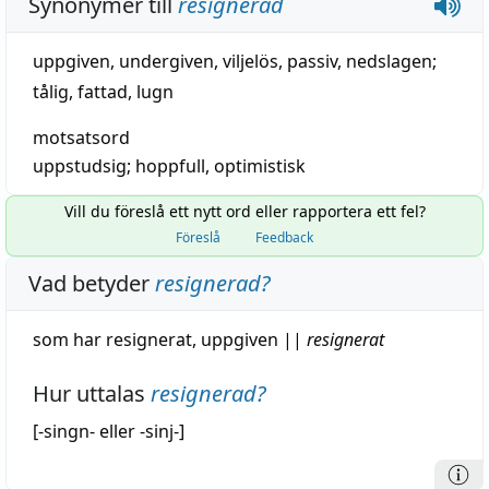
Synonymer till
resignerad
uppgiven
,
undergiven
,
viljelös
,
passiv
,
nedslagen
;
tålig
,
fattad
,
lugn
motsatsord
uppstudsig
;
hoppfull
,
optimistisk
Vill du föreslå ett nytt ord eller rapportera ett fel?
Föreslå
Feedback
Vad betyder
resignerad
?
som har resignerat,
uppgiven
||
resignerat
Hur uttalas
resignerad
?
[-singn- eller -sinj-]