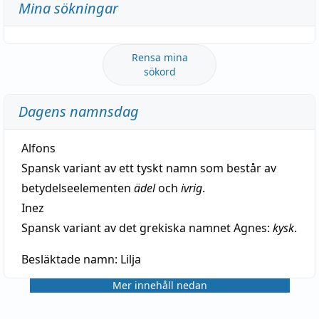
Mina sökningar
Rensa mina
sökord
Dagens namnsdag
Alfons
Spansk variant av ett tyskt namn som består av
betydelseelementen
ädel
och
ivrig
.
Inez
Spansk variant av det grekiska namnet Agnes:
kysk
.
Besläktade namn:
Lilja
Mer innehåll nedan