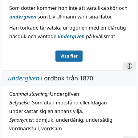
Som dotter kommer hon inte att vara lika skör och
undergiven
som Liv Ullmann var i sina flätor.
Han torkade tårvätska ur ögonen med en blårutig
näsduk och väntade
undergiven
på kvällsmat.
Visa fler
undergiven
i ordbok från 1870
Gammal stavning:
Undergifven
Betydelse:
Som utan motstånd eller klagan
underkastar sig en annans vilja.
Synonymer:
ödmjuk
,
underdånig
,
undersåtlig
,
vördnadsfull
,
vördsam