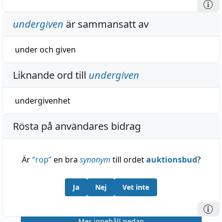
undergiven
är sammansatt av
under
och
given
Liknande ord till
undergiven
undergivenhet
Rösta på användares bidrag
Är
“
rop
”
en bra
synonym
till ordet
auktionsbud
?
Ja
Nej
Vet inte
Mer innehåll nedan