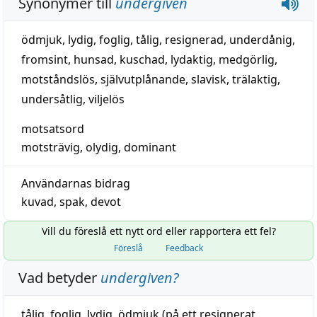
Synonymer till
undergiven
ödmjuk
,
lydig
,
foglig
,
tålig
,
resignerad
,
underdånig
,
fromsint
,
hunsad
,
kuschad
,
lydaktig
,
medgörlig
,
motståndslös
,
självutplånande
,
slavisk
,
trälaktig
,
undersåtlig
,
viljelös
motsatsord
motsträvig
,
olydig
,
dominant
Användarnas bidrag
kuvad
,
spak
,
devot
Vill du föreslå ett nytt ord eller rapportera ett fel?
Föreslå
Feedback
Vad betyder
undergiven
?
tålig
,
foglig
,
lydig
,
ödmjuk
(på ett resignerat