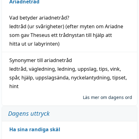
Ariadnetråd
Vad betyder
ariadnetråd
?
ledtråd
(ur svårigheter) (efter myten om Ariadne
som gav Theseus ett trådnystan till
hjälp
att
hitta
ut ur labyrinten)
Synonymer till
ariadnetråd
ledtråd
,
vägledning
,
ledning
,
uppslag
,
tips
,
vink
,
spår
,
hjälp
,
uppslagsända
, nyckelantydning,
tipset
,
hint
Läs mer om dagens ord
Dagens uttryck
Ha sina randiga skäl