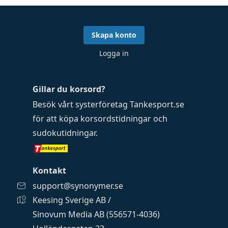
Skapa konto
Logga in
Gillar du korsord?
Besök vårt systerföretag
Tankesport.se
för att köpa
korsordstidningar
och
sudokutidningar
.
Kontakt
support@synonymer.se
Keesing Sverige AB /
Sinovum Media AB (556571-4036)