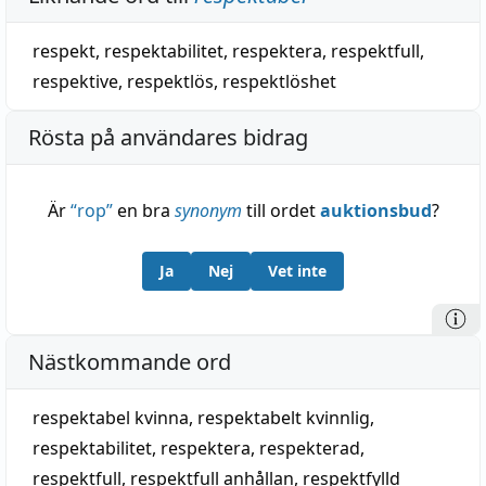
respekt
,
respektabilitet
,
respektera
,
respektfull
,
respektive
,
respektlös
,
respektlöshet
Rösta på användares bidrag
Är
“
rop
”
en bra
synonym
till ordet
auktionsbud
?
Ja
Nej
Vet inte
Nästkommande ord
respektabel kvinna
,
respektabelt kvinnlig
,
respektabilitet
,
respektera
,
respekterad
,
respektfull
,
respektfull anhållan
,
respektfylld