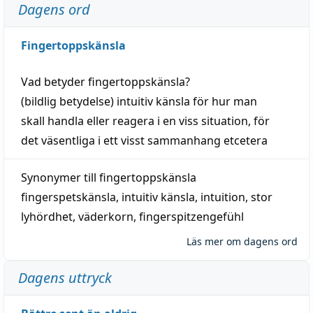
Dagens ord
Fingertoppskänsla
Vad betyder
fingertoppskänsla
?
(
bildlig
betydelse)
intuitiv
känsla
för hur man
skall
handla
eller
reagera
i en viss
situation
, för
det väsentliga i ett visst
sammanhang
etcetera
Synonymer till
fingertoppskänsla
fingerspetskänsla
,
intuitiv känsla
,
intuition
,
stor
lyhördhet
,
väderkorn
,
fingerspitzengefühl
Läs mer om dagens ord
Dagens uttryck