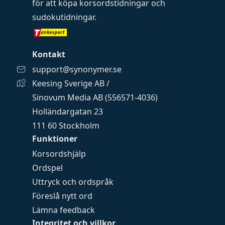
för att köpa
korsordstidningar
och
sudokutidningar
.
Kontakt
support@synonymer.se
Keesing Sverige AB /
Sinovum Media AB (556571-4036)
Holländargatan 23
111 60 Stockholm
Funktioner
Korsordshjälp
Ordspel
Uttryck och ordspråk
Föreslå nytt ord
Lämna feedback
Integritet och villkor