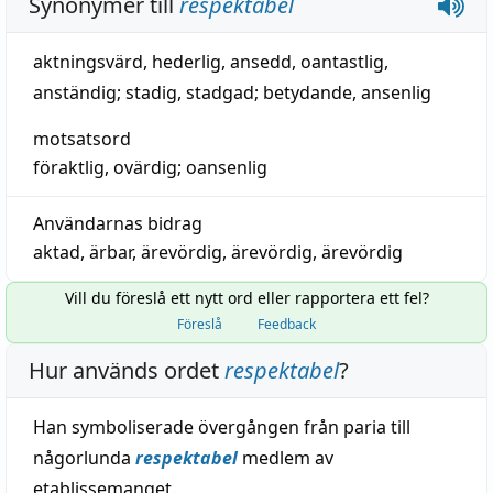
Synonymer till
respektabel
aktningsvärd
,
hederlig
,
ansedd
,
oantastlig
,
anständig
;
stadig
,
stadgad
;
betydande
,
ansenlig
motsatsord
föraktlig
,
ovärdig
;
oansenlig
Användarnas bidrag
aktad
,
ärbar
,
ärevördig
,
ärevördig
,
ärevördig
Vill du föreslå ett nytt ord eller rapportera ett fel?
Föreslå
Feedback
Hur används ordet
respektabel
?
Han symboliserade övergången från paria till
någorlunda
respektabel
medlem av
etablissemanget.