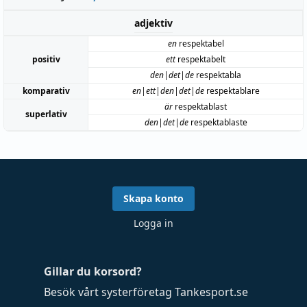
adjektiv
en
respektabel
positiv
ett
respektabelt
den|det|de
respektabla
komparativ
en|ett|den|det|de
respektablare
är
respektablast
superlativ
den|det|de
respektablaste
Skapa konto
Logga in
Gillar du korsord?
Besök vårt systerföretag
Tankesport.se