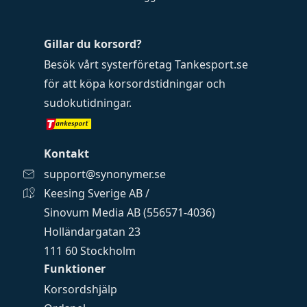
Gillar du korsord?
Besök vårt systerföretag
Tankesport.se
för att köpa
korsordstidningar
och
sudokutidningar
.
Kontakt
support@synonymer.se
Keesing Sverige AB /
Sinovum Media AB (556571-4036)
Holländargatan 23
111 60 Stockholm
Funktioner
Korsordshjälp