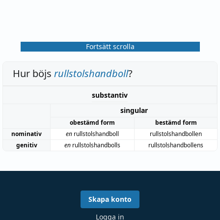
Fortsätt scrolla
Hur böjs
rullstolshandboll
?
substantiv
singular
obestämd form
bestämd form
nominativ
en
rullstolshandboll
rullstolshandbollen
genitiv
en
rullstolshandbolls
rullstolshandbollens
Skapa konto
Logga in