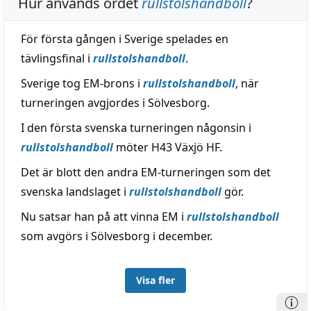
Hur används ordet
rullstolshandboll
?
För första gången i Sverige spelades en
tävlingsfinal i
rullstolshandboll
.
Sverige tog EM-brons i
rullstolshandboll
, när
turneringen avgjordes i Sölvesborg.
I den första svenska turneringen någonsin i
rullstolshandboll
möter H43 Växjö HF.
Det är blott den andra EM-turneringen som det
svenska landslaget i
rullstolshandboll
gör.
Nu satsar han på att vinna EM i
rullstolshandboll
som avgörs i Sölvesborg i december.
Visa fler