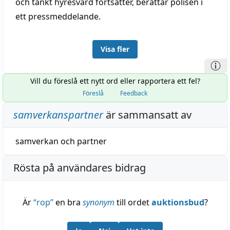
och tänkt hyresvärd fortsätter, berättar polisen i
ett pressmeddelande.
Visa fler
Vill du föreslå ett nytt ord eller rapportera ett fel?
Föreslå
Feedback
samverkanspartner
är sammansatt av
samverkan
och
partner
Rösta på användares bidrag
Är
“
rop
”
en bra
synonym
till ordet
auktionsbud
?