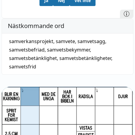
Ja
Nej
Vet inte
Nästkommande ord
samverkansprojekt
,
samvete
,
samvetsagg
,
samvetsbefriad
,
samvetsbekymmer
,
samvetsbetänklighet
,
samvetsbetänkligheter
,
samvetsfrid