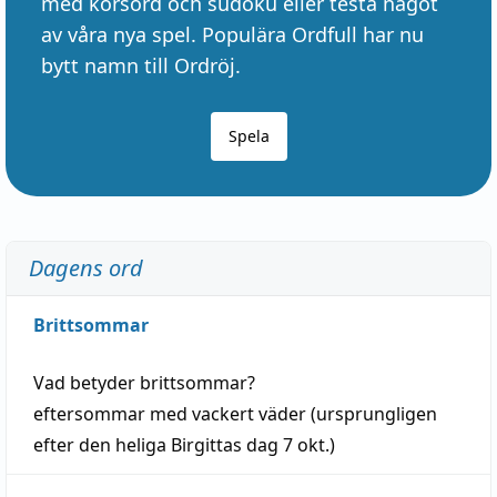
med korsord och sudoku eller testa något
av våra nya spel. Populära Ordfull har nu
bytt namn till Ordröj.
Spela
Dagens ord
Brittsommar
Vad betyder
brittsommar
?
eftersommar
med
vackert
väder
(
ursprungligen
efter den heliga Birgittas
dag
7 okt.)