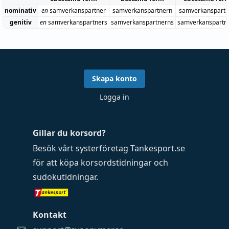
nominativ
en
samverkanspartner
samverkanspartnern
samverkanspartn
genitiv
en
samverkanspartners
samverkanspartnerns
samverkanspartn
Skapa konto
Logga in
Gillar du korsord?
Besök vårt systerföretag
Tankesport.se
för att köpa
korsordstidningar
och
sudokutidningar
.
Kontakt