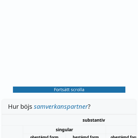
Fortsätt scrolla
Hur böjs
samverkanspartner
?
substantiv
singular
obestämd form
bestämd form
obestämd for