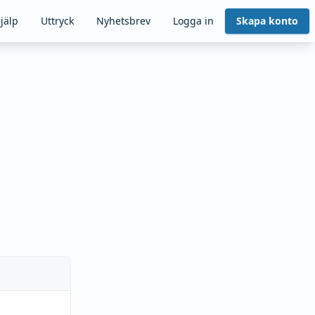
jälp
Uttryck
Nyhetsbrev
Logga in
Skapa konto