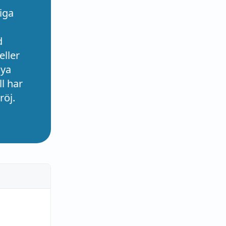
iga
d
eller
nya
l har
röj.