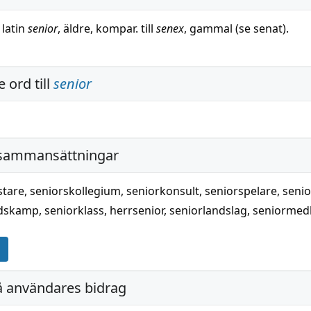
v latin
senior
, äldre, kompar. till
senex
, gammal (se senat).
 ord till
senior
 sammansättningar
stare
,
seniorskollegium
,
seniorkonsult
,
seniorspelare
,
seni
ndskamp
,
seniorklass
,
herrsenior
,
seniorlandslag
,
seniormed
å användares bidrag