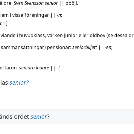
äldre
:
Sven Svensson senior
||
oböjl.
lem
i vissa föreningar
||
-n
;
å:r-]
ävlande
i huvudklass,
varken
junior
eller
oldboy
(se dessa or
t i sammansättningar)
pensionär
:
seniorbiljett
||
-
en
;
erfaren
:
seniora
ledare
||
-t
alas
senior
?
änds ordet
senior
?