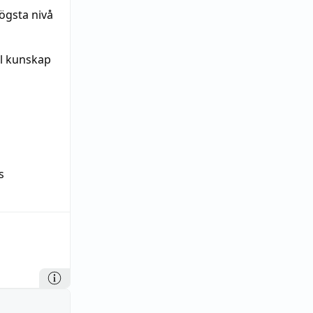
ögsta nivå
l kunskap
s