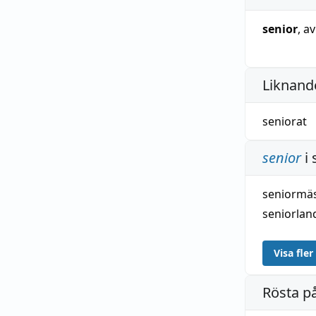
senior
, a
Liknande
seniorat
senior
i
seniormä
seniorla
Visa fler
Rösta p