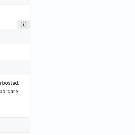
orbostad
,
borgare