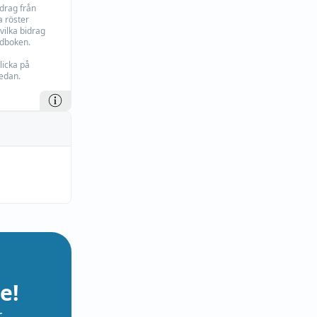
idrag från
 röster
vilka bidrag
rdboken.
licka på
edan.
e!
r