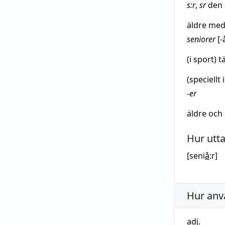
s:r
,
sr
den
äldre
med
seniorer
[-
(i sport)
t
(speciell
-
er
äldre
och
Hur utt
[seni
å
:r]
Hur anv
adj.