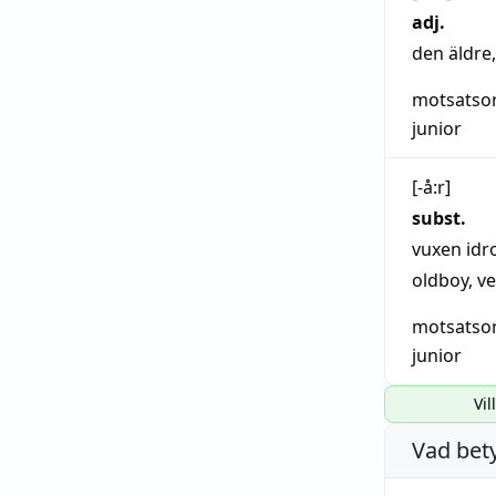
adj.
den äldre
motsatso
junior
Uttal:
[-å:r]
subst.
vuxen
idr
oldboy
,
ve
motsatso
junior
Vil
Vad bet