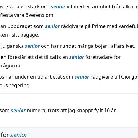
åste vara en stark och
senior
vd med erfarenhet från allra h
 flesta vara överens om.
 han uppdraget som
senior
rådgivare på Prime med värdeful
iken i sitt bagage.
 ju ganska
senior
och har rundat många bojar i affärslivet.
n föreslår att det tillsätts en
senior
företrädare för
frågorna.
 har under en tid arbetat som
senior
rådgivare till Giorgo
us regering.
r som
senior
numera, trots att jag knappt fyllt 16 år.
 för
senior