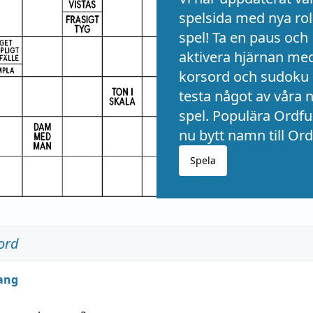
spelsida med nya rol
spel! Ta en paus och
aktivera hjärnan me
korsord och sudoku 
testa något av våra 
spel. Populära Ordful
nu bytt namn till Ord
Spela
ord
ang