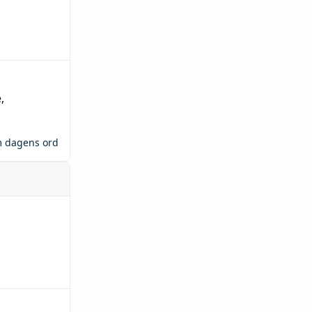
e
,
m dagens ord