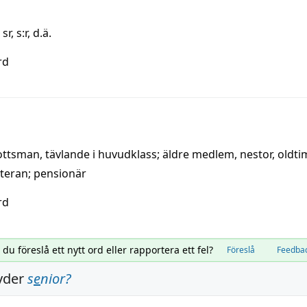
,
sr
,
s:r
,
d.ä.
rd
ottsman
,
tävlande i huvudklass
;
äldre medlem
,
nestor
,
oldti
teran
;
pensionär
rd
l du föreslå ett nytt ord eller rapportera ett fel?
Föreslå
Feedba
yder
s
e
nior
?