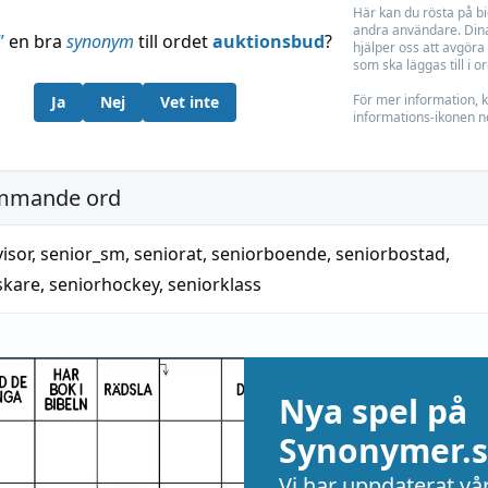
Här kan du rösta på b
andra användare. Dina
”
en bra
synonym
till ordet
auktionsbud
?
hjälper oss att avgöra 
som ska läggas till i o
För mer information, k
Ja
Nej
Vet inte
informations-ikonen n
mmande ord
isor
,
senior_sm
,
seniorat
,
seniorboende
,
seniorbostad
,
skare
,
seniorhockey
,
seniorklass
Nya spel på
Synonymer.s
Vi har uppdaterat vå