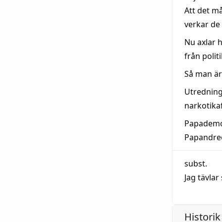
Att det m
verkar de
Nu axlar
från polit
Så man är
Utredninge
narkotika
Papademos
Papandreo
subst.
Jag tävla
Historik