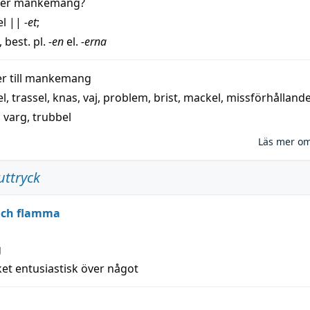
der
mankemang
?
el
||
-et
;
, best. pl.
-en
el.
-erna
 till
mankemang
el
,
trassel
,
knas
,
vaj
,
problem
,
brist
,
mackel
,
missförhålland
,
varg
,
trubbel
Läs mer o
uttryck
 och flamma
g
et entusiastisk över något