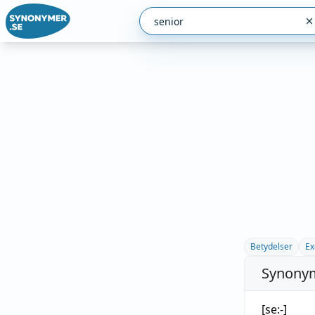
Betydelser
Ex
Synonym
Uttal:
[se:-]