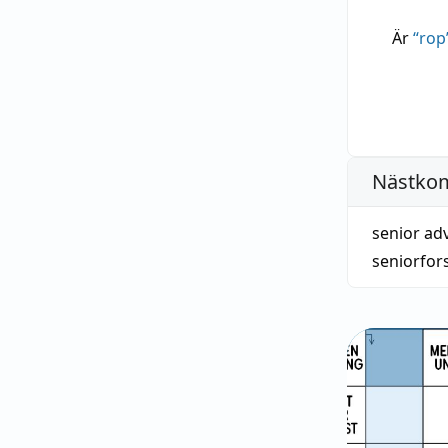
Är
“
rop
Nästko
senior adv
seniorfor