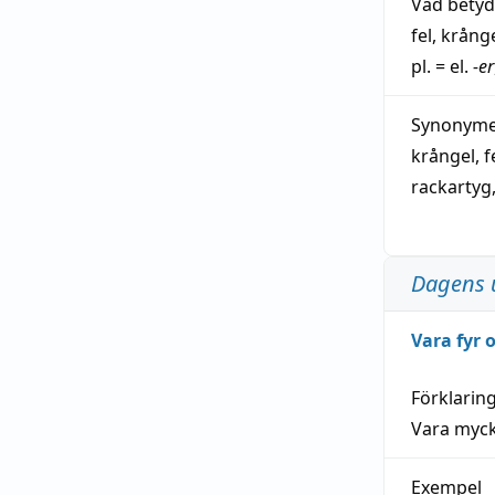
Vad bety
fel
,
krång
pl. = el.
-er
Synonymer
krångel
,
f
rackartyg
Dagens 
Vara fyr
Förklarin
Vara myck
Exempel