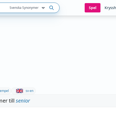
Spel
Kryssh
Svenska Synonymer
empel
sv-en
er till
senior