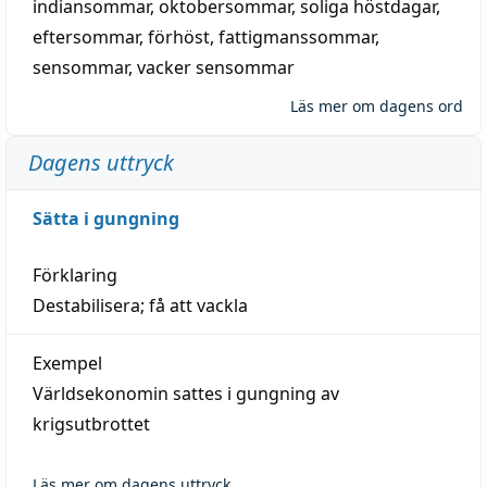
indiansommar
,
oktobersommar
,
soliga höstdagar
,
eftersommar
,
förhöst
,
fattigmanssommar
,
sensommar
,
vacker sensommar
Läs mer om dagens ord
Dagens uttryck
Sätta i gungning
Förklaring
Destabilisera; få att vackla
Exempel
Världsekonomin sattes i gungning av
krigsutbrottet
Läs mer om dagens uttryck