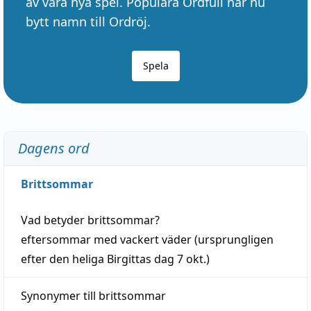
av våra nya spel. Populära Ordfull har nu
bytt namn till Ordröj.
Spela
Dagens ord
Brittsommar
Vad betyder
brittsommar
?
eftersommar
med
vackert
väder
(
ursprungligen
efter den heliga Birgittas
dag
7 okt.)
Synonymer till
brittsommar