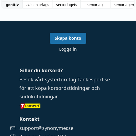
genitiv
ett
seniorlags
seniorlagets
seniorlags
seniorlagens
Skapa konto
Logga in
Gillar du korsord?
Besök vårt systerföretag
Tankesport.se
för att köpa
korsordstidningar
och
sudokutidningar
.
Kontakt
support@synonymer.se