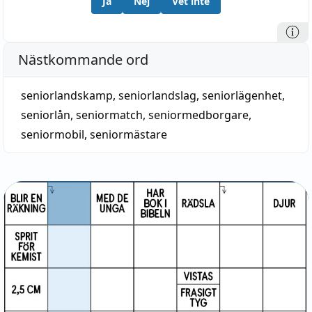
Ja
Nej
Vet inte
Nästkommande ord
seniorlandskamp
,
seniorlandslag
,
seniorlägenhet
,
seniorlån
,
seniormatch
,
seniormedborgare
,
seniormobil
,
seniormästare