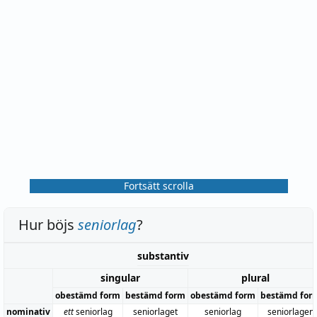
Fortsätt scrolla
Hur böjs
seniorlag
?
substantiv
singular
plural
obestämd form
bestämd form
obestämd form
bestämd for
nominativ
ett
seniorlag
seniorlaget
seniorlag
seniorlagen