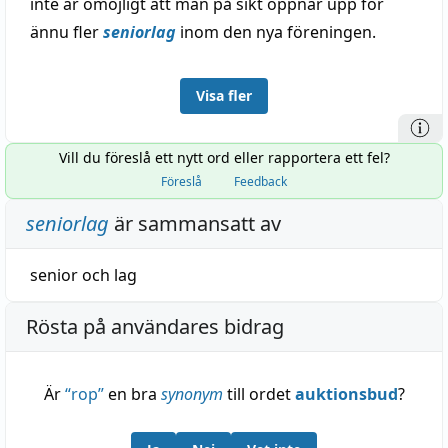
inte är omöjligt att man på sikt öppnar upp för
ännu fler
seniorlag
inom den nya föreningen.
Visa fler
Vill du föreslå ett nytt ord eller rapportera ett fel?
Föreslå
Feedback
seniorlag
är sammansatt av
senior
och
lag
Rösta på användares bidrag
Är
“
rop
”
en bra
synonym
till ordet
auktionsbud
?