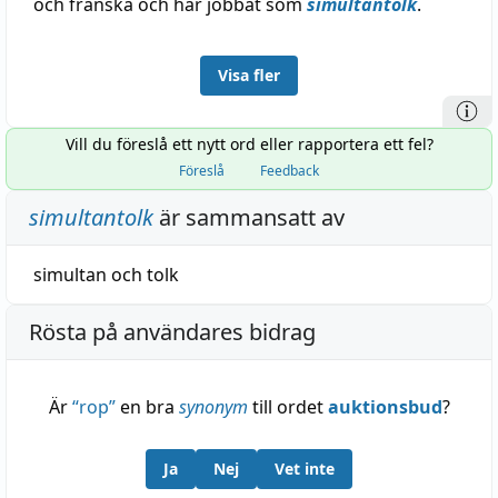
och franska och har jobbat som
simultantolk
.
Visa fler
Vill du föreslå ett nytt ord eller rapportera ett fel?
Föreslå
Feedback
simultantolk
är sammansatt av
simultan
och
tolk
Rösta på användares bidrag
Är
“
rop
”
en bra
synonym
till ordet
auktionsbud
?
Ja
Nej
Vet inte