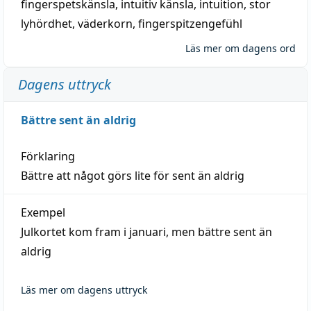
fingerspetskänsla
,
intuitiv känsla
,
intuition
,
stor
lyhördhet
,
väderkorn
,
fingerspitzengefühl
Läs mer om dagens ord
Dagens uttryck
Bättre sent än aldrig
Förklaring
Bättre att något görs lite för sent än aldrig
Exempel
Julkortet kom fram i januari, men bättre sent än
aldrig
Läs mer om dagens uttryck