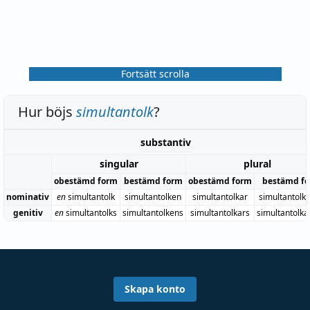
Fortsätt scrolla
Hur böjs
simultantolk
?
substantiv
singular
plural
obestämd form
bestämd form
obestämd form
bestämd f
nominativ
en
simultantolk
simultantolken
simultantolkar
simultantolk
genitiv
en
simultantolks
simultantolkens
simultantolkars
simultantolka
Skapa konto