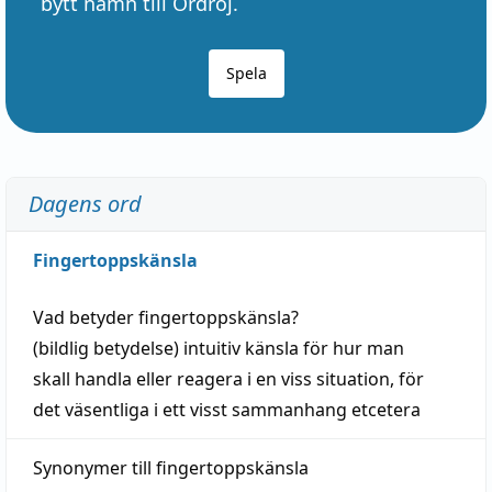
bytt namn till Ordröj.
Spela
Dagens ord
Fingertoppskänsla
Vad betyder
fingertoppskänsla
?
(
bildlig
betydelse)
intuitiv
känsla
för hur man
skall
handla
eller
reagera
i en viss
situation
, för
det väsentliga i ett visst
sammanhang
etcetera
Synonymer till
fingertoppskänsla