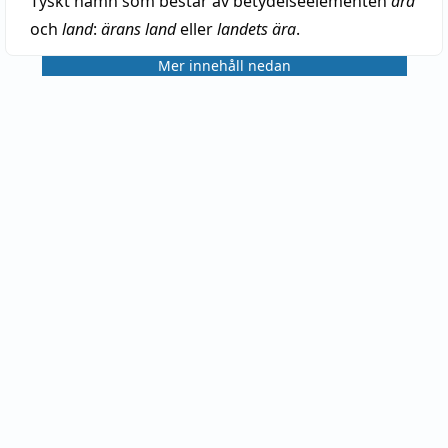
Tyskt namn som består av betydelseelementen
ära
och
land
:
ärans land
eller
landets ära
.
Mer innehåll nedan