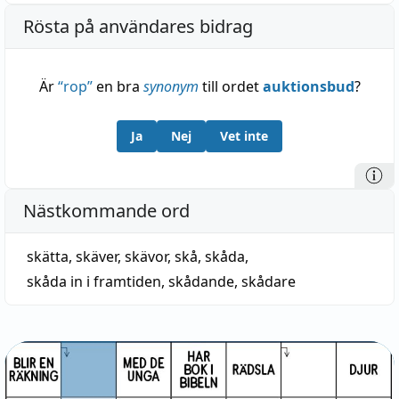
Rösta på användares bidrag
Är
“
rop
”
en bra
synonym
till ordet
auktionsbud
?
Ja
Nej
Vet inte
Nästkommande ord
skätta
,
skäver
,
skävor
,
skå
,
skåda
,
skåda in i framtiden
,
skådande
,
skådare