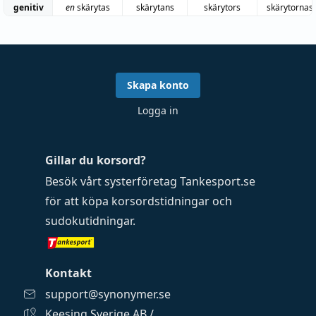
genitiv
en
skärytas
skärytans
skärytors
skärytornas
Skapa konto
Logga in
Gillar du korsord?
Besök vårt systerföretag
Tankesport.se
för att köpa
korsordstidningar
och
sudokutidningar
.
Kontakt
support@synonymer.se
Keesing Sverige AB /