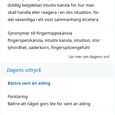
(
bildlig
betydelse)
intuitiv
känsla
för hur man
skall
handla
eller
reagera
i en viss
situation
, för
det väsentliga i ett visst
sammanhang
etcetera
Synonymer till
fingertoppskänsla
fingerspetskänsla
,
intuitiv känsla
,
intuition
,
stor
lyhördhet
,
väderkorn
,
fingerspitzengefühl
Läs mer om dagens ord
Dagens uttryck
Bättre sent än aldrig
Förklaring
Bättre att något görs lite för sent än aldrig