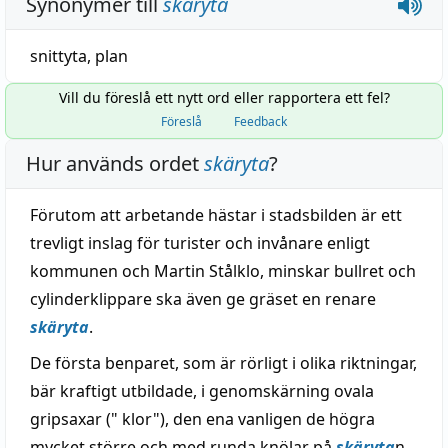
Synonymer till
skäryta
snittyta
,
plan
Vill du föreslå ett nytt ord eller rapportera ett fel?
Föreslå
Feedback
Hur används ordet
skäryta
?
Förutom att arbetande hästar i stadsbilden är ett
trevligt inslag för turister och invånare enligt
kommunen och Martin Stålklo, minskar bullret och
cylinderklippare ska även ge gräset en renare
skäryta
.
De första benparet, som är rörligt i olika riktningar,
bär kraftigt utbildade, i genomskärning ovala
gripsaxar (" klor"), den ena vanligen de högra
mycket större och med runda knölar på
skäryta
n,