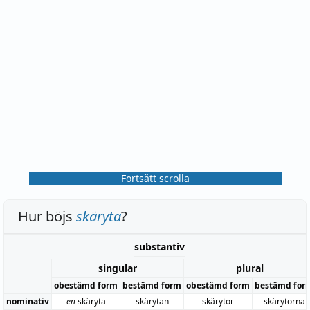
Fortsätt scrolla
Hur böjs
skäryta
?
substantiv
singular
plural
obestämd form
bestämd form
obestämd form
bestämd for
nominativ
en
skäryta
skärytan
skärytor
skärytorna