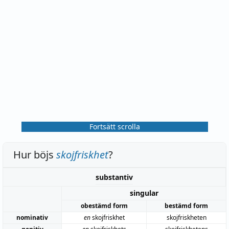
Fortsätt scrolla
Hur böjs
skojfriskhet
?
substantiv
singular
obestämd form
bestämd form
nominativ
en
skojfriskhet
skojfriskheten