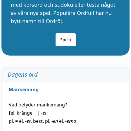
med korsord och sudoku eller testa något
av våra nya spel. Populära Ordfull har nu
bytt namn till Ordröj.
Spela
Dagens ord
Mankemang
Vad betyder
mankemang
?
fel
,
krångel
||
-et
;
pl. = el.
-er
, best. pl.
-en
el.
-erna