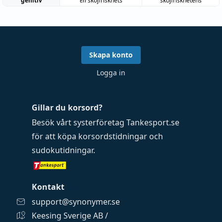
genitiv
en
skojfriskhets
skojfriskhetens
Skapa konto
Logga in
Gillar du korsord?
Besök vårt systerföretag
Tankesport.se
för att köpa
korsordstidningar
och
sudokutidningar
.
Kontakt
support@synonymer.se
Keesing Sverige AB /