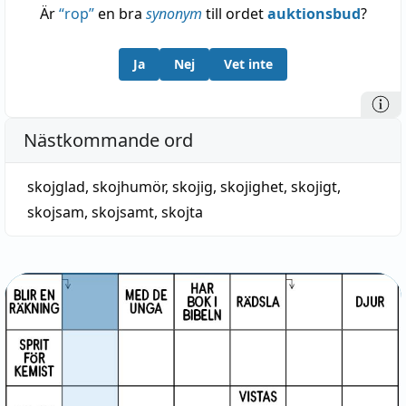
Är
“
rop
”
en bra
synonym
till ordet
auktionsbud
?
Ja
Nej
Vet inte
Nästkommande ord
skojglad
,
skojhumör
,
skojig
,
skojighet
,
skojigt
,
skojsam
,
skojsamt
,
skojta