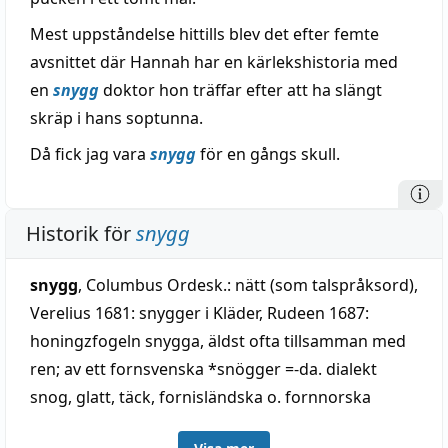
Mest uppståndelse hittills blev det efter femte
avsnittet där Hannah har en kärlekshistoria med
en
snygg
doktor hon träffar efter att ha slängt
skräp i hans soptunna.
Då fick jag vara
snygg
för en gångs skull.
Historik för
snygg
snygg
, Columbus Ordesk.: nätt (som talspråksord),
Verelius 1681: snygger i Kläder, Rudeen 1687:
honingzfogeln snygga, äldst ofta tillsamman med
ren; av ett fornsvenska *snögger =-da. dialekt
snog, glatt, täck, fornisländska o. fornnorska
snoggr, kort, korthårig, rask, jämte snpggr (se