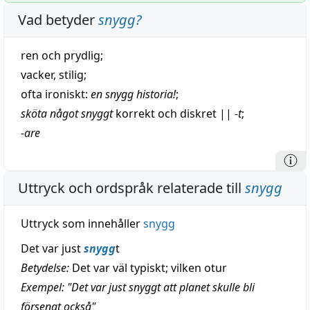
Vad betyder
snygg
?
ren
och
prydlig
;
vacker
,
stilig
;
ofta ironiskt:
en snygg
historia
!
;
sköta
något
snyggt
korrekt
och
diskret
||
-
t
;
-
are
Uttryck och ordspråk relaterade till
snygg
Uttryck som innehåller
snygg
Det var just
snygg
t
Betydelse:
Det var väl typiskt; vilken otur
Exempel: "Det var just snyggt att planet skulle bli
försenat också"