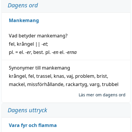
Dagens ord
Mankemang
Vad betyder
mankemang
?
fel
,
krångel
||
-et
;
pl. = el.
-er
, best. pl.
-en
el.
-erna
Synonymer till
mankemang
krångel
,
fel
,
trassel
,
knas
,
vaj
,
problem
,
brist
,
mackel
,
missförhållande
,
rackartyg
,
varg
,
trubbel
Läs mer om dagens ord
Dagens uttryck
Vara fyr och flamma