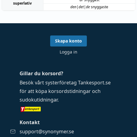
superlativ
den|det|de
snyggaste
Skapa konto
Logga in
Gillar du korsord?
Besök vårt systerföretag
Tankesport.se
för att köpa
korsordstidningar
och
sudokutidningar
.
Kontakt
support@synonymer.se