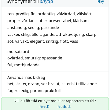
Synonymer till
snygg
ren
,
prydlig
,
fin
,
ordentlig
,
välvårdad
,
välskött
,
proper
,
vårdad
,
sober
,
presentabel
,
klädsam
;
anständig
,
sedlig
,
passande
vacker
,
stilig
,
tilldragande
,
attraktiv
,
tjusig
,
skarp
,
söt
,
välväxt
,
elegant
,
snitsig
,
flott
,
vass
motsatsord
ovårdad
,
smutsig
;
opassande
ful
,
motbjudande
Användarnas bidrag
het
,
läcker
,
grann
,
ser
bra
ut
,
estetiskt
tilltalande
,
fager
,
sexig
,
parant
,
praktfull
Vill du föreslå ett nytt ord eller rapportera ett fel?
Föreslå
Feedback