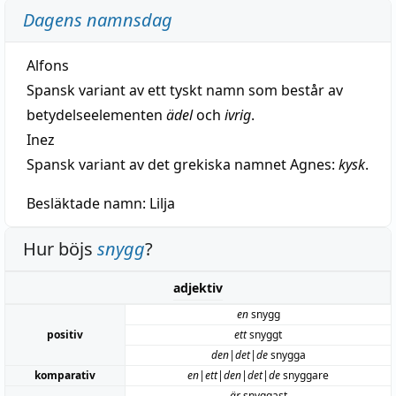
Dagens namnsdag
Alfons
Spansk variant av ett tyskt namn som består av
betydelseelementen
ädel
och
ivrig
.
Inez
Spansk variant av det grekiska namnet Agnes:
kysk
.
Besläktade namn:
Lilja
Hur böjs
snygg
?
adjektiv
en
snygg
positiv
ett
snyggt
den|det|de
snygga
komparativ
en|ett|den|det|de
snyggare
är
snyggast