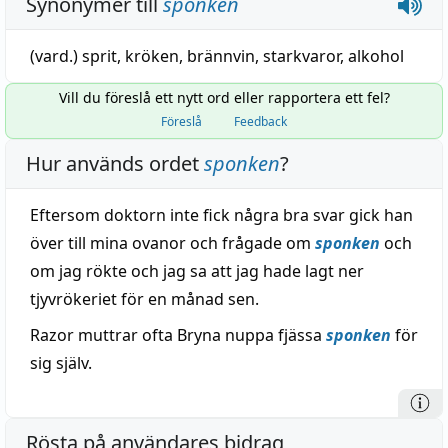
Synonymer till
sponken
(vard.)
sprit
,
kröken
,
brännvin
,
starkvaror
,
alkohol
Vill du föreslå ett nytt ord eller rapportera ett fel?
Föreslå
Feedback
Hur används ordet
sponken
?
Eftersom doktorn inte fick några bra svar gick han
över till mina ovanor och frågade om
sponken
och
om jag rökte och jag sa att jag hade lagt ner
tjyvrökeriet för en månad sen.
Razor muttrar ofta Bryna nuppa fjässa
sponken
för
sig själv.
Rösta på användares bidrag