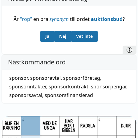
Är
“
rop
”
en bra
synonym
till ordet
auktionsbud
?
Ja
Nej
Vet inte
Nästkommande ord
sponsor
,
sponsoravtal
,
sponsorföretag
,
sponsorintäkter
,
sponsorkontrakt
,
sponsorpengar
,
sponsorsavtal
,
sponsorsfinansierad