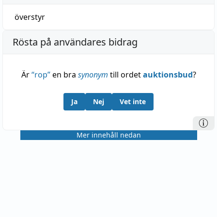
överstyr
Rösta på användares bidrag
Är
“
rop
”
en bra
synonym
till ordet
auktionsbud
?
Ja
Nej
Vet inte
Mer innehåll nedan