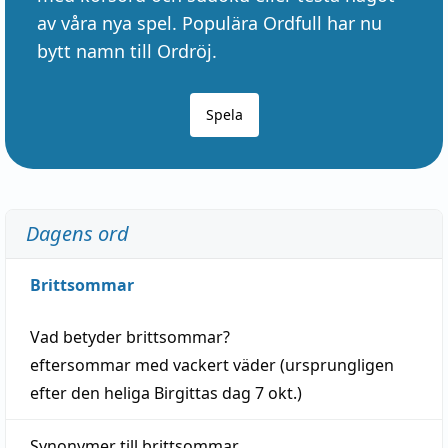
av våra nya spel. Populära Ordfull har nu
bytt namn till Ordröj.
Spela
Dagens ord
Brittsommar
Vad betyder
brittsommar
?
eftersommar
med
vackert
väder
(
ursprungligen
efter den heliga Birgittas
dag
7 okt.)
Synonymer till
brittsommar