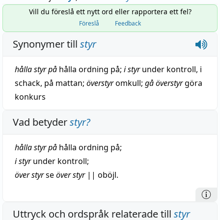
Vill du föreslå ett nytt ord eller rapportera ett fel?
Föreslå
Feedback
Synonymer till
styr
hålla styr på
hålla ordning på
;
i styr
under
kontroll
,
i
schack
,
på mattan
;
överstyr
omkull
;
gå överstyr
göra
konkurs
Vad betyder
styr
?
hålla
styr på
hålla
ordning
på;
i styr
under
kontroll
;
över styr
se
över styr
||
oböjl.
Uttryck och ordspråk relaterade till
styr