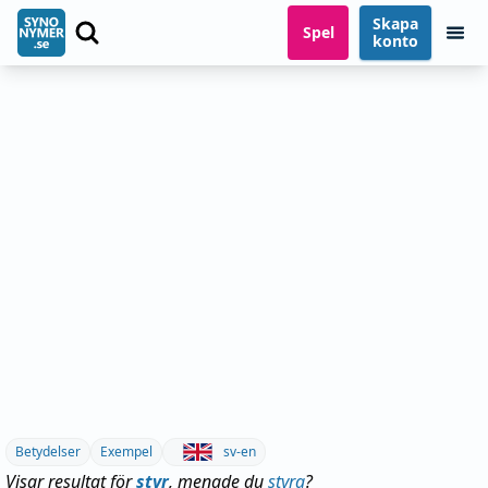
Skapa
Spel
konto
Betydelser
Exempel
sv-en
Visar resultat för
styr
, menade du
styra
?