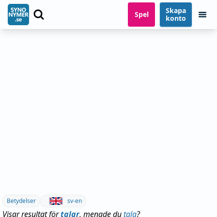
Skapa
Spel
konto
Betydelser
sv-en
Visar resultat för
talar
, menade du
tala
?