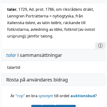
talar
, 1729, Ad. prot. 1786, om riksrådens dräkt,
Lenngren Porträtterna = nyhögtyska, från
italienska
talare
, av latin
talāris
, räckande till
fotknölarna, avledning av
tālns
, fotknöl (av ovisst
ursprung); jämför talong.
talar
i sammansättningar
talartid
Rösta på användares bidrag
Är
“
rop
”
en bra
synonym
till ordet
auktionsbud
?