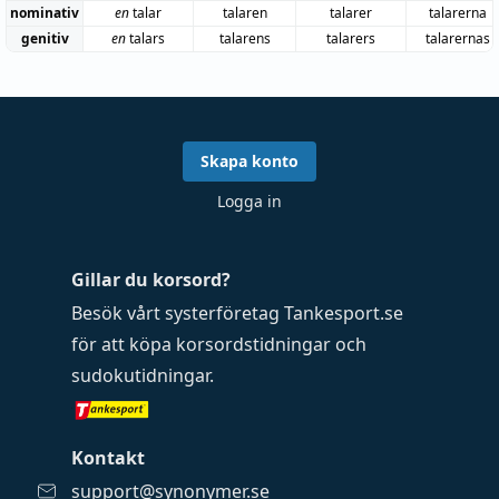
nominativ
en
talar
talaren
talarer
talarerna
genitiv
en
talars
talarens
talarers
talarernas
Skapa konto
Logga in
Gillar du korsord?
Besök vårt systerföretag
Tankesport.se
för att köpa
korsordstidningar
och
sudokutidningar
.
Kontakt
support@synonymer.se