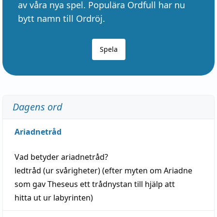
av våra nya spel. Populära Ordfull har nu
bytt namn till Ordröj.
Spela
Dagens ord
Ariadnetråd
Vad betyder
ariadnetråd
?
ledtråd
(ur svårigheter) (efter myten om Ariadne
som gav Theseus ett trådnystan till
hjälp
att
hitta
ut ur labyrinten)