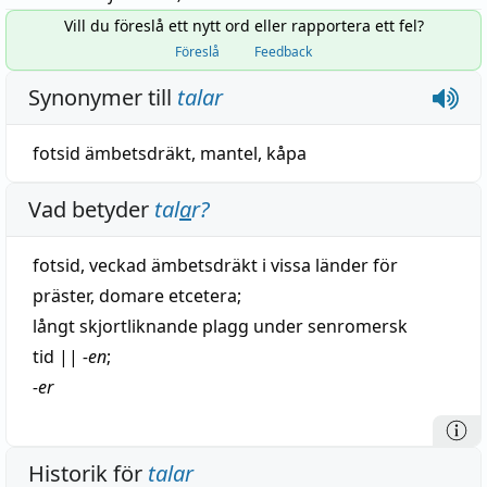
Vill du föreslå ett nytt ord eller rapportera ett fel?
Föreslå
Feedback
Synonymer till
talar
fotsid ämbetsdräkt
,
mantel
,
kåpa
Vad betyder
tal
a
r
?
fotsid
,
veckad
ämbetsdräkt
i vissa
länder
för
präster
,
domare
etcetera
;
långt
skjortliknande
plagg
under senromersk
tid
||
-en
;
-er
Historik för
talar