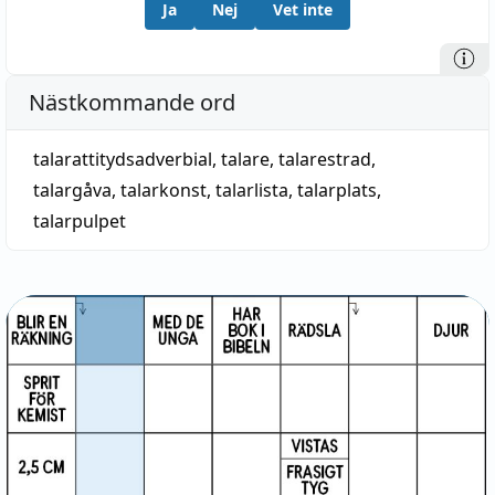
Ja
Nej
Vet inte
Nästkommande ord
talarattitydsadverbial
,
talare
,
talarestrad
,
talargåva
,
talarkonst
,
talarlista
,
talarplats
,
talarpulpet