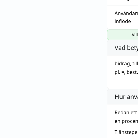
Användar
inflöde
Vil
Vad bet
bidrag
,
ti
pl. =, best
Hur anv
Redan et
en procen
Tjänstepe