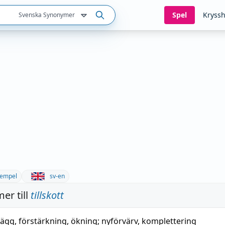
Spel
Kryssh
Svenska Synonymer
empel
sv-en
er till
tillskott
llägg
,
förstärkning
,
ökning
;
nyförvärv
,
komplettering