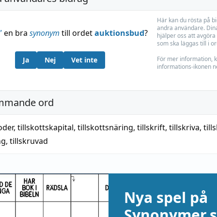
Här kan du rösta på b
andra användare. Dina
”
en bra
synonym
till ordet
auktionsbud
?
hjälper oss att avgöra 
som ska läggas till i o
För mer information, k
Ja
Nej
Vet inte
informations-ikonen n
mmande ord
foder
,
tillskottskapital
,
tillskottsnäring
,
tillskrift
,
tillskriva
,
till
ng
,
tillskruvad
Nya spel på
Synonymer.s