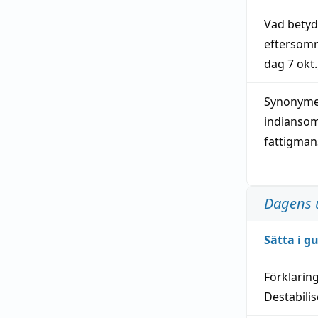
Vad bety
eftersom
dag
7 okt.
Synonymer
indianso
fattigma
Dagens 
Sätta i g
Förklarin
Destabilis