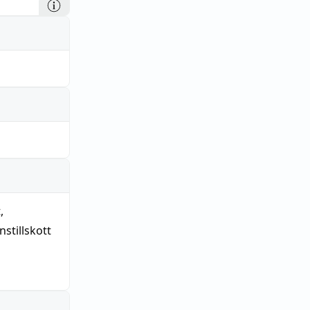
t
,
stillskott