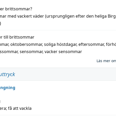
der
brittsommar
?
mar
med
vackert
väder
(
ursprungligen
efter den heliga Birg
)
 till
brittsommar
mmar
,
oktobersommar
,
soliga höstdagar
,
eftersommar
,
förh
nssommar
,
sensommar
,
vacker sensommar
Läs mer o
uttryck
ungning
g
era; få att vackla