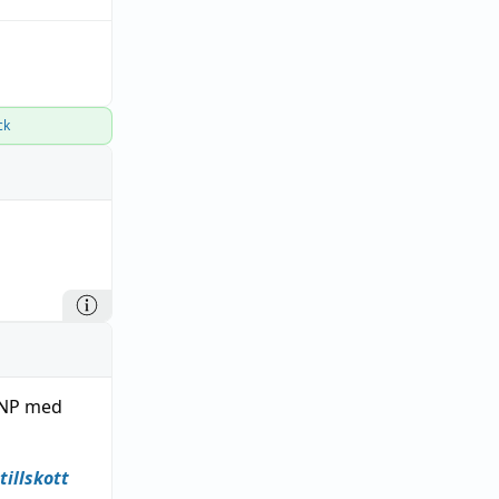
ck
BNP med
tillskott