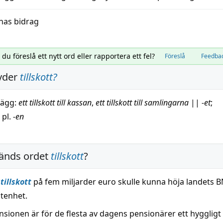
nas bidrag
l du föreslå ett nytt ord eller rapportera ett fel?
Föreslå
Feedba
yder
tillskott
?
llägg
:
ett tillskott till kassan
,
ett tillskott till samlingarna
||
-et
;
. pl.
-en
änds ordet
tillskott
?
t
tillskott
på fem miljarder euro skulle kunna höja landets 
tenhet.
nsionen är för de flesta av dagens pensionärer ett hyggligt