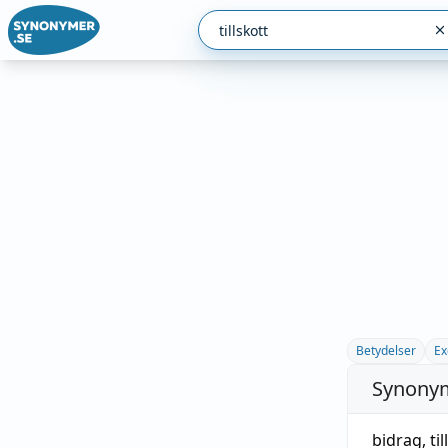
Betydelser
Ex
Synonym
bidrag
,
ti