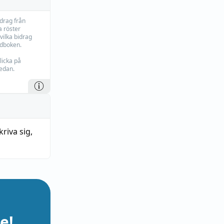
idrag från
 röster
vilka bidrag
rdboken.
licka på
edan.
skriva sig
,
e!