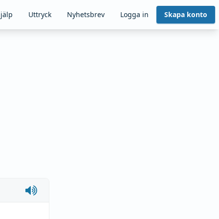
jälp
Uttryck
Nyhetsbrev
Logga in
Skapa konto