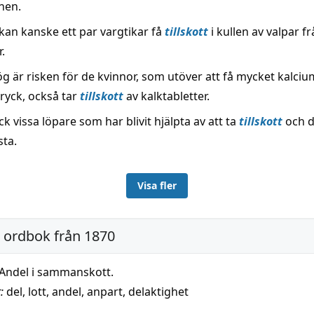
onen.
kan kanske ett par vargtikar få
tillskott
i kullen av valpar f
.
ög är risken för de kvinnor, som utöver att få mycket kalciu
ryck, också tar
tillskott
av kalktabletter.
ck vissa löpare som har blivit hjälpta av att ta
tillskott
och d
sta.
Visa fler
 ordbok från 1870
Andel i sammanskott.
:
del
,
lott
,
andel
,
anpart
,
delaktighet