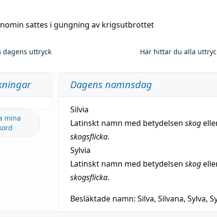
nomin sattes i gungning av krigsutbrottet
 dagens uttryck
Här hittar du alla uttry
kningar
Dagens namnsdag
Silvia
a mina
Latinskt namn med betydelsen
skog
elle
kord
skogsflicka
.
Sylvia
Latinskt namn med betydelsen
skog
elle
skogsflicka
.
Besläktade namn:
Silva, Silvana, Sylva, Sy