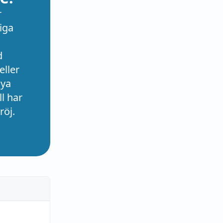
r
iga
d
eller
nya
l har
röj.