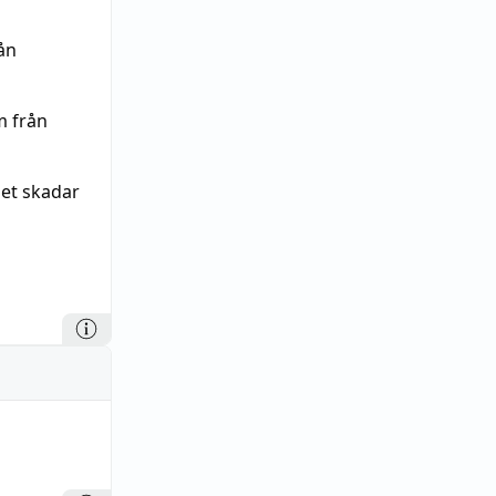
rån
m från
et skadar