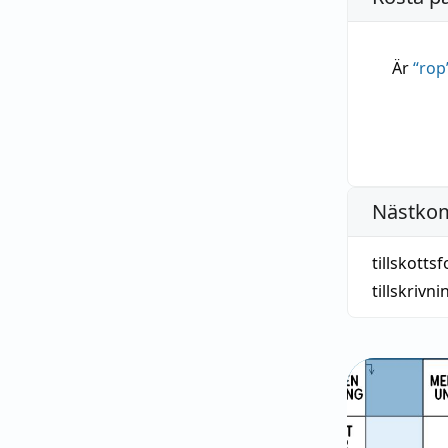
Är
“
rop
Nästko
tillskotts
tillskrivni