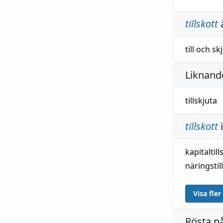
tillskott
till
och
sk
Liknande
tillskjuta
tillskott
kapitaltill
näringstil
Visa fler
Rösta p