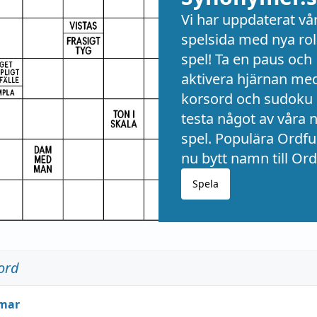
Vi har uppdaterat vå
spelsida med nya rol
spel! Ta en paus och
aktivera hjärnan me
korsord och sudoku 
testa något av våra 
spel. Populära Ordful
nu bytt namn till Ord
Spela
ord
mar