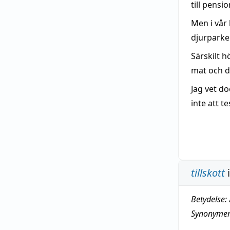
till pensi
Men i vår 
djurparker
Särskilt h
mat och d
Jag vet do
inte att te
tillskott
i
Betydelse:
Synonymer