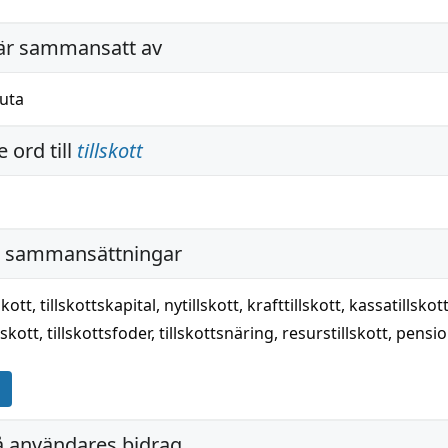
är sammansatt av
juta
 ord till
tillskott
i sammansättningar
skott
,
tillskottskapital
,
nytillskott
,
krafttillskott
,
kassatillskot
lskott
,
tillskottsfoder
,
tillskottsnäring
,
resurstillskott
,
pension
å användares bidrag