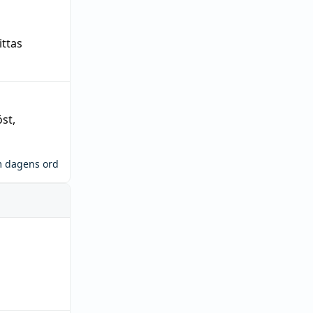
ittas
öst
,
m dagens ord