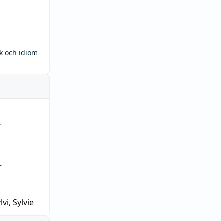
ck och idiom
r
r
lvi, Sylvie