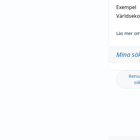
Exempel
Världseko
Läs mer om
Mina sö
Rens
sö