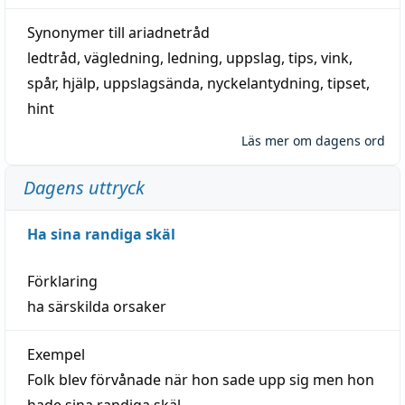
Synonymer till
ariadnetråd
ledtråd
,
vägledning
,
ledning
,
uppslag
,
tips
,
vink
,
spår
,
hjälp
,
uppslagsända
, nyckelantydning,
tipset
,
hint
Läs mer om dagens ord
Dagens uttryck
Ha sina randiga skäl
Förklaring
ha särskilda orsaker
Exempel
Folk blev förvånade när hon sade upp sig men hon
hade sina randiga skäl