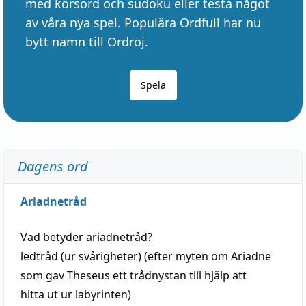
med korsord och sudoku eller testa något
av våra nya spel. Populära Ordfull har nu
bytt namn till Ordröj.
Spela
Dagens ord
Ariadnetråd
Vad betyder
ariadnetråd
?
ledtråd
(ur svårigheter) (efter myten om Ariadne
som gav Theseus ett trådnystan till
hjälp
att
hitta
ut ur labyrinten)