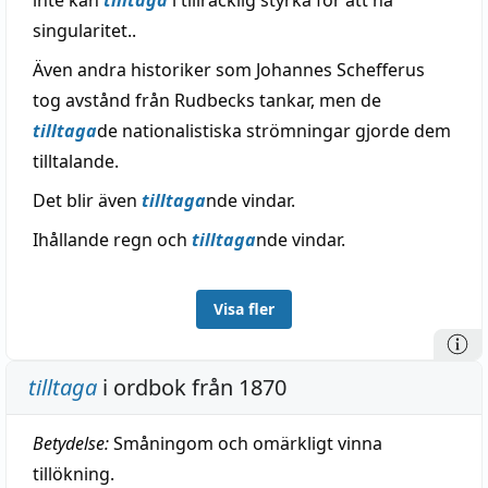
inte kan
tilltaga
i tillräcklig styrka för att nå
singularitet..
Även andra historiker som Johannes Schefferus
tog avstånd från Rudbecks tankar, men de
tilltaga
de nationalistiska strömningar gjorde dem
tilltalande.
Det blir även
tilltaga
nde vindar.
Ihållande regn och
tilltaga
nde vindar.
Visa fler
tilltaga
i ordbok från 1870
Betydelse:
Småningom och omärkligt vinna
tillökning.