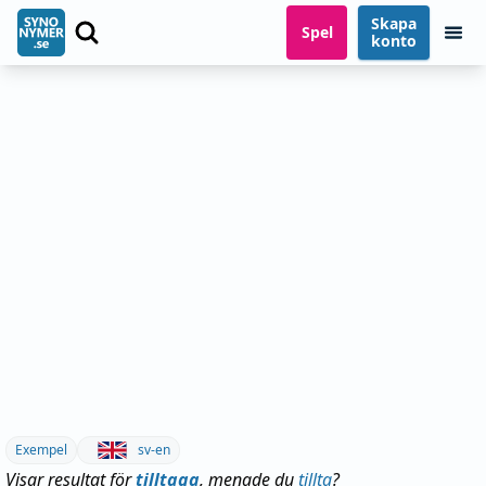
Skapa
Spel
konto
Exempel
sv-en
Visar resultat för
tilltaga
, menade du
tillta
?