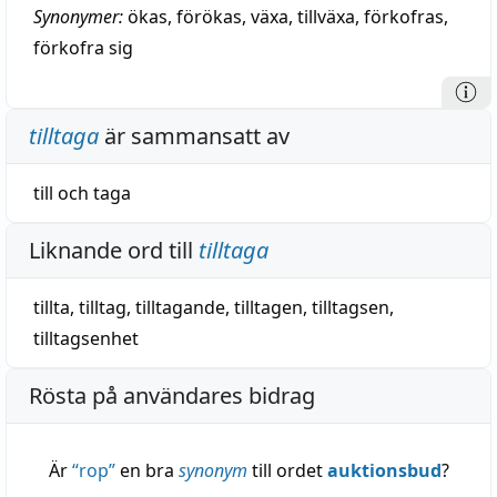
Synonymer:
ökas
,
förökas
,
växa
,
tillväxa
,
förkofras
,
förkofra sig
tilltaga
är sammansatt av
till
och
taga
Liknande ord till
tilltaga
tillta
,
tilltag
,
tilltagande
,
tilltagen
,
tilltagsen
,
tilltagsenhet
Rösta på användares bidrag
Är
“
rop
”
en bra
synonym
till ordet
auktionsbud
?