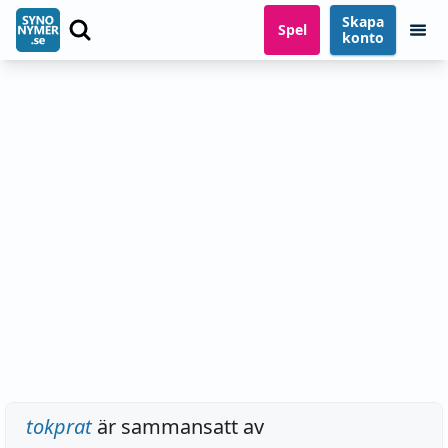
Skapa
Spel
konto
tokprat
är sammansatt av