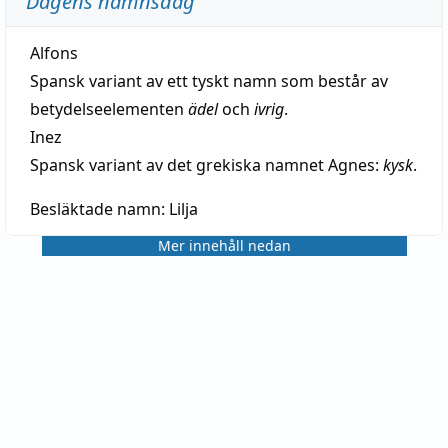
Dagens namnsdag
Alfons
Spansk variant av ett tyskt namn som består av
betydelseelementen
ädel
och
ivrig
.
Inez
Spansk variant av det grekiska namnet Agnes:
kysk
.
Besläktade namn:
Lilja
Mer innehåll nedan