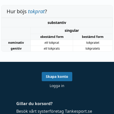
Hur böjs
tokprat
?
substantiv
singular
obestämd form
bestämd form
nominativ
ett
tokprat
tokpratet
genitiv
ett
tokprats
tokpratets
Skapa konto
Logga in
Gillar du korsord?
Besök vårt systerföretag
Tankesport.se