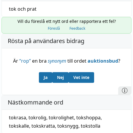
tok
och
prat
Vill du föreslå ett nytt ord eller rapportera ett fel?
Föreslå
Feedback
Rösta på användares bidrag
Är
“
rop
”
en bra
synonym
till ordet
auktionsbud
?
Ja
Nej
Vet inte
Nästkommande ord
tokrasa
,
tokrolig
,
tokrolighet
,
tokshoppa
,
tokskalle
,
tokskratta
,
toksnygg
,
tokstolla