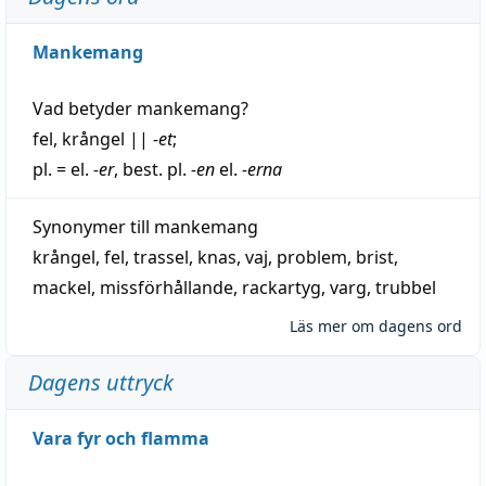
Mankemang
Vad betyder
mankemang
?
fel
,
krångel
||
-et
;
pl. = el.
-er
, best. pl.
-en
el.
-erna
Synonymer till
mankemang
krångel
,
fel
,
trassel
,
knas
,
vaj
,
problem
,
brist
,
mackel
,
missförhållande
,
rackartyg
,
varg
,
trubbel
Läs mer om dagens ord
Dagens uttryck
Vara fyr och flamma