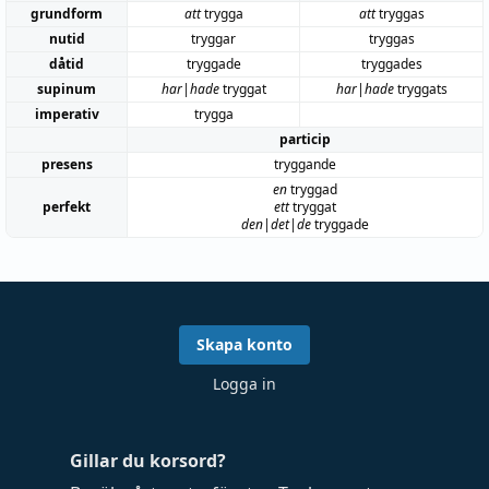
grundform
att
trygga
att
tryggas
nutid
tryggar
tryggas
dåtid
tryggade
tryggades
supinum
har|hade
tryggat
har|hade
tryggats
imperativ
trygga
particip
presens
tryggande
en
tryggad
perfekt
ett
tryggat
den|det|de
tryggade
Skapa konto
Logga in
Gillar du korsord?