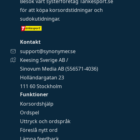
Besök vårt systerföretag
Tankesport.se
för att köpa
korsordstidningar
och
sudokutidningar
.
Kontakt
support@synonymer.se
Keesing Sverige AB /
Sinovum Media AB (556571-4036)
Holländargatan 23
111 60 Stockholm
Funktioner
Korsordshjälp
Ordspel
Uttryck och ordspråk
Föreslå nytt ord
Lämna feedback