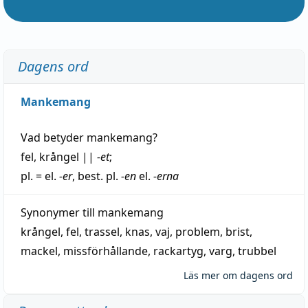
Dagens ord
Mankemang
Vad betyder
mankemang
?
fel
,
krångel
||
-et
;
pl. = el.
-er
, best. pl.
-en
el.
-erna
Synonymer till
mankemang
krångel
,
fel
,
trassel
,
knas
,
vaj
,
problem
,
brist
,
mackel
,
missförhållande
,
rackartyg
,
varg
,
trubbel
Läs mer om dagens ord