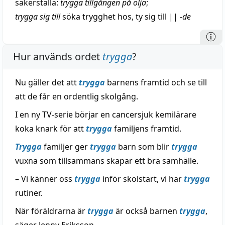
säkerställa
:
trygga tillgången på
olja
;
trygga sig till
söka
trygghet
hos,
ty
sig till
||
-de
Hur används ordet
trygga
?
Nu gäller det att
trygga
barnens framtid och se till
att de får en ordentlig skolgång.
I en ny TV-serie börjar en cancersjuk kemilärare
koka knark för att
trygga
familjens framtid.
Trygga
familjer ger
trygga
barn som blir
trygga
vuxna som tillsammans skapar ett bra samhälle.
– Vi känner oss
trygga
inför skolstart, vi har
trygga
rutiner.
När föräldrarna är
trygga
är också barnen
trygga
,