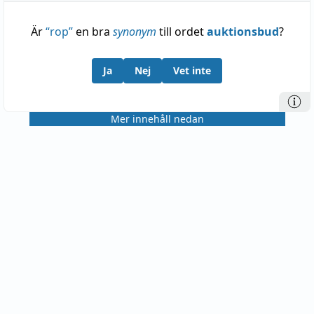
Är
“
rop
”
en bra
synonym
till ordet
auktionsbud
?
Ja
Nej
Vet inte
Mer innehåll nedan