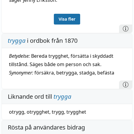
säger Jenny Eriksson.
Visa fler
trygga
i ordbok från 1870
Betydelse:
Bereda trygghet, försätta i skyddadt
tillstånd. Säges både om person och sak.
Synonymer:
försäkra
,
betrygga
,
stadga
,
befästa
Liknande ord till
trygga
otrygg
,
otrygghet
,
trygg
,
trygghet
Rösta på användares bidrag