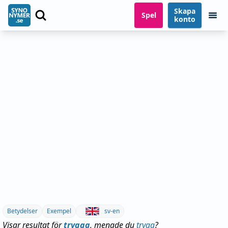
Skapa
Spel
konto
Betydelser
Exempel
sv-en
Visar resultat för
trygga
, menade du
trygg
?