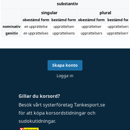
substantiv
singular
plural
obestämd form
bestämd form
obestämd form
bestämd for
nominativ
en
upprättelse
upprättelsen
upprättelser
upprättelser
genitiv
en
upprättelses
upprättelsens
upprättelsers
upprättelsern
Skapa konto
Logga in
Gillar du korsord?
Besök vårt systerföretag
Tankesport.se
för att köpa
korsordstidningar
och
sudokutidningar
.