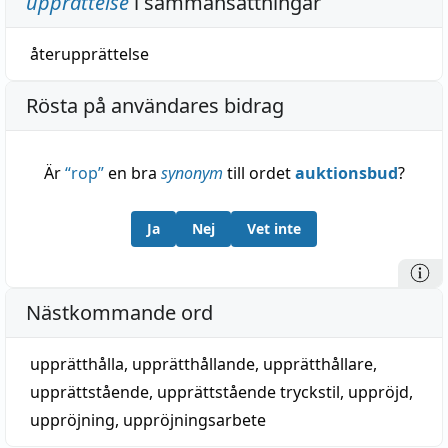
upprättelse
i sammansättningar
återupprättelse
Rösta på användares bidrag
Är
“
rop
”
en bra
synonym
till ordet
auktionsbud
?
Ja
Nej
Vet inte
Nästkommande ord
upprätthålla
,
upprätthållande
,
upprätthållare
,
upprättstående
,
upprättstående tryckstil
,
uppröjd
,
uppröjning
,
uppröjningsarbete