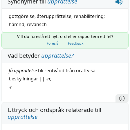
Synonymer till
upprättelse
gottgörelse
,
återupprättelse
,
rehabilitering
;
hämnd
,
revansch
Vill du föreslå ett nytt ord eller rapportera ett fel?
Föreslå
Feedback
Vad betyder
upprättelse
?
få upprättelse
bli
rentvådd
från
orättvisa
beskyllningar
||
-
n
;
-
r
Uttryck och ordspråk relaterade till
upprättelse