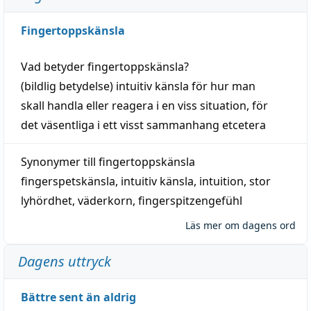
Fingertoppskänsla
Vad betyder
fingertoppskänsla
?
(
bildlig
betydelse)
intuitiv
känsla
för hur man
skall
handla
eller
reagera
i en viss
situation
, för
det väsentliga i ett visst
sammanhang
etcetera
Synonymer till
fingertoppskänsla
fingerspetskänsla
,
intuitiv känsla
,
intuition
,
stor
lyhördhet
,
väderkorn
,
fingerspitzengefühl
Läs mer om dagens ord
Dagens uttryck
Bättre sent än aldrig