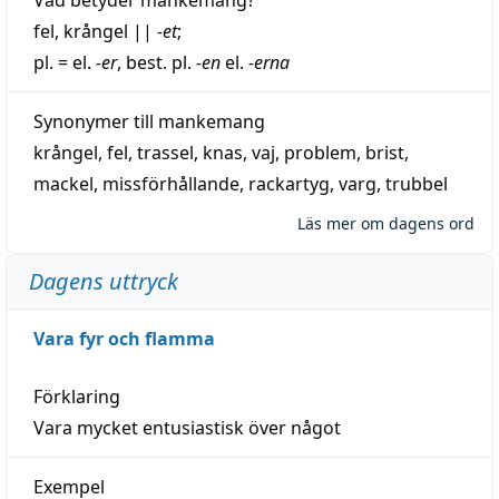
fel
,
krångel
||
-et
;
pl. = el.
-er
, best. pl.
-en
el.
-erna
Synonymer till
mankemang
krångel
,
fel
,
trassel
,
knas
,
vaj
,
problem
,
brist
,
mackel
,
missförhållande
,
rackartyg
,
varg
,
trubbel
Läs mer om dagens ord
Dagens uttryck
Vara fyr och flamma
Förklaring
Vara mycket entusiastisk över något
Exempel