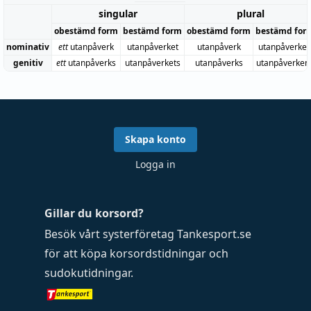
singular
plural
obestämd form
bestämd form
obestämd form
bestämd for
nominativ
ett
utanpåverk
utanpåverket
utanpåverk
utanpåverke
genitiv
ett
utanpåverks
utanpåverkets
utanpåverks
utanpåverken
Skapa konto
Logga in
Gillar du korsord?
Besök vårt systerföretag
Tankesport.se
för att köpa
korsordstidningar
och
sudokutidningar
.