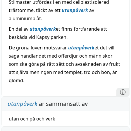
Stilmaster utfördes i en med cellplastisolerad
trästomme, täckt av ett
utanpåverk
av
aluminiumplåt.
En del av
utanpåverk
et finns fortfarande att
beskåda vid Kapsylparken.
De gröna löven motsvarar
utanpåverk
et det vill
säga handlandet med offerdjur och människor
som ska göra på rätt sätt och avsaknaden av frukt
att själva meningen med templet, tro och bön, är
glömd.
utanpåverk
är sammansatt av
utan
och
på
och
verk