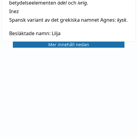
betydelseelementen
ädel
och
ivrig
.
Inez
Spansk variant av det grekiska namnet Agnes:
kysk
.
Besläktade namn:
Lilja
Mer innehåll nedan