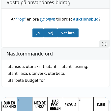
Rösta på användares bidrag
Är
“
rop
”
en bra
synonym
till ordet
auktionsbud
?
Ja
Nej
Vet inte
Nästkommande ord
utansida
,
utanskrift
,
utantill
,
utantilläsning
,
utantilläxa
,
utanverk
,
utarbeta
,
utarbeta budget för