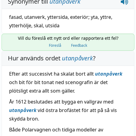
Synonymer till
utanpåverk
fasad
,
utanverk
,
yttersida
,
exteriör
;
yta
,
yttre
,
ytterhölje
,
skal
,
utsida
Vill du föreslå ett nytt ord eller rapportera ett fel?
Föreslå
Feedback
Hur används ordet
utanpåverk
?
Efter att successivt ha skalat bort allt
utanpåverk
och bit för bit tonat ned scenografin är det
plötsligt extra allt som gäller.
År 1612 beslutades att bygga en vallgrav med
utanpåverk
vid östra brofästet för att på så vis
skydda bron.
Både Polarvagnen och tidiga modeller av