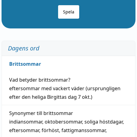
Spela
Dagens ord
Brittsommar
Vad betyder
brittsommar
?
eftersommar
med
vackert
väder
(
ursprungligen
efter den heliga Birgittas
dag
7 okt.)
Synonymer till
brittsommar
indiansommar
,
oktobersommar
,
soliga höstdagar
,
eftersommar
,
förhöst
,
fattigmanssommar
,