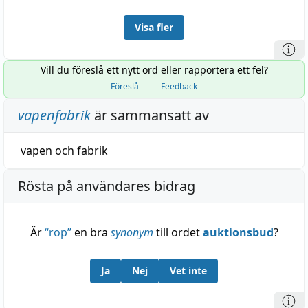
Visa fler
Vill du föreslå ett nytt ord eller rapportera ett fel?
Föreslå
Feedback
vapenfabrik
är sammansatt av
vapen
och
fabrik
Rösta på användares bidrag
Är
“
rop
”
en bra
synonym
till ordet
auktionsbud
?
Ja
Nej
Vet inte