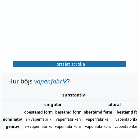
Fortsätt scrolla
Hur böjs
vapenfabrik
?
substantiv
singular
plural
obestämd form
bestämd form
obestämd form
bestämd fo
nominativ
en
vapenfabrik
vapenfabriken
vapenfabriker
vapenfabrike
genitiv
en
vapenfabriks
vapenfabrikens
vapenfabrikers
vapenfabrike