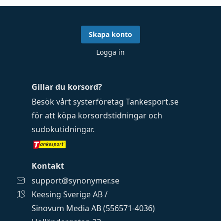
Skapa konto
Logga in
Gillar du korsord?
Besök vårt systerföretag
Tankesport.se
för att köpa
korsordstidningar
och
sudokutidningar
.
Kontakt
support@synonymer.se
Keesing Sverige AB /
Sinovum Media AB (556571-4036)