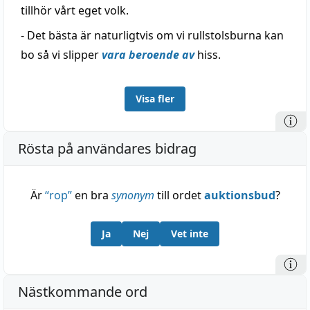
tillhör vårt eget volk.
- Det bästa är naturligtvis om vi rullstolsburna kan
bo så vi slipper
vara beroende av
hiss.
Visa fler
Rösta på användares bidrag
Är
“
rop
”
en bra
synonym
till ordet
auktionsbud
?
Ja
Nej
Vet inte
Nästkommande ord