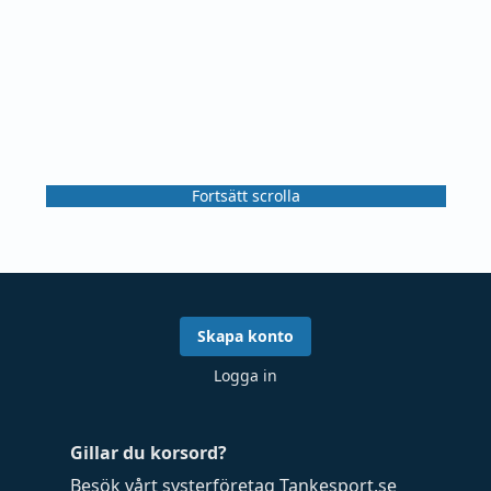
Fortsätt scrolla
Skapa konto
Logga in
Gillar du korsord?
Besök vårt systerföretag
Tankesport.se