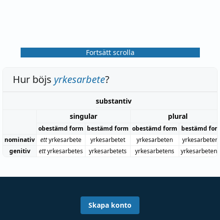
Fortsätt scrolla
Hur böjs
yrkesarbete
?
substantiv
singular
plural
obestämd form
bestämd form
obestämd form
bestämd for
nominativ
ett
yrkesarbete
yrkesarbetet
yrkesarbeten
yrkesarbeten
genitiv
ett
yrkesarbetes
yrkesarbetets
yrkesarbetens
yrkesarbeten
Skapa konto