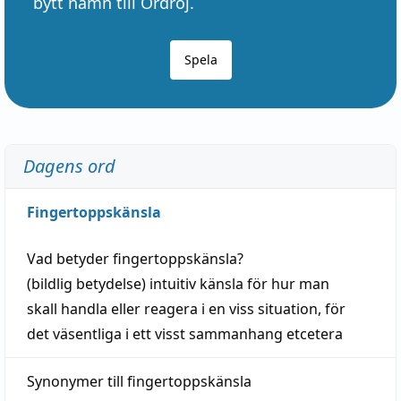
bytt namn till Ordröj.
Spela
Dagens ord
Fingertoppskänsla
Vad betyder
fingertoppskänsla
?
(
bildlig
betydelse)
intuitiv
känsla
för hur man
skall
handla
eller
reagera
i en viss
situation
, för
det väsentliga i ett visst
sammanhang
etcetera
Synonymer till
fingertoppskänsla