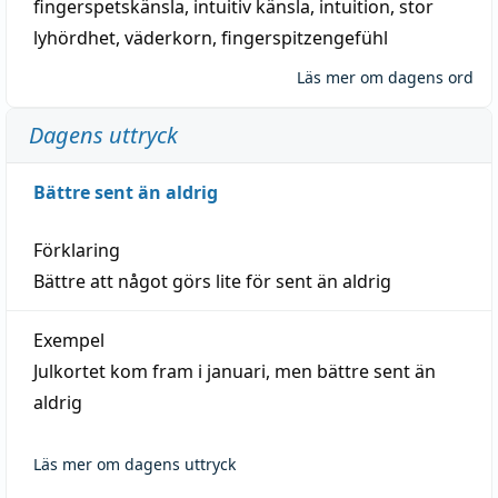
fingerspetskänsla
,
intuitiv känsla
,
intuition
,
stor
lyhördhet
,
väderkorn
,
fingerspitzengefühl
Läs mer om dagens ord
Dagens uttryck
Bättre sent än aldrig
Förklaring
Bättre att något görs lite för sent än aldrig
Exempel
Julkortet kom fram i januari, men bättre sent än
aldrig
Läs mer om dagens uttryck