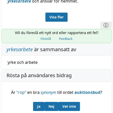
yrkesarbete
och ansvar för hemmet.
Visa fler
Vill du föreslå ett nytt ord eller rapportera ett fel?
Föreslå
Feedback
yrkesarbete
är sammansatt av
yrke
och
arbete
Rösta på användares bidrag
Är
“
rop
”
en bra
synonym
till ordet
auktionsbud
?
Ja
Nej
Vet inte