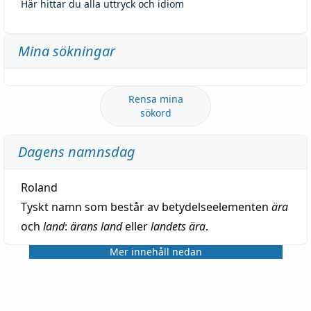
Här hittar du alla uttryck och idiom
Mina sökningar
Rensa mina
sökord
Dagens namnsdag
Roland
Tyskt namn som består av betydelseelementen
ära
och
land
:
ärans land
eller
landets ära
.
Mer innehåll nedan