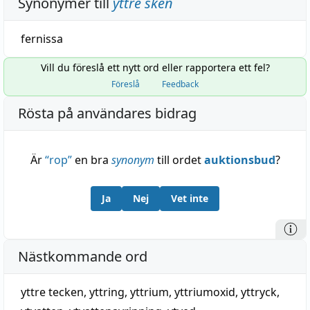
Synonymer till
yttre sken
fernissa
Vill du föreslå ett nytt ord eller rapportera ett fel?
Föreslå
Feedback
Rösta på användares bidrag
Är
“
rop
”
en bra
synonym
till ordet
auktionsbud
?
Ja
Nej
Vet inte
Nästkommande ord
yttre tecken
,
yttring
,
yttrium
,
yttriumoxid
,
yttryck
,