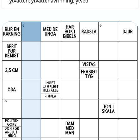
ytvatten
,
ytvattenavrinning
,
ytved