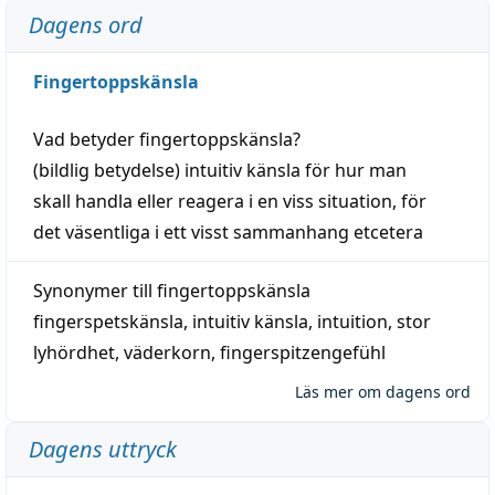
Dagens ord
Fingertoppskänsla
Vad betyder
fingertoppskänsla
?
(
bildlig
betydelse)
intuitiv
känsla
för hur man
skall
handla
eller
reagera
i en viss
situation
, för
det väsentliga i ett visst
sammanhang
etcetera
Synonymer till
fingertoppskänsla
fingerspetskänsla
,
intuitiv känsla
,
intuition
,
stor
lyhördhet
,
väderkorn
,
fingerspitzengefühl
Läs mer om dagens ord
Dagens uttryck