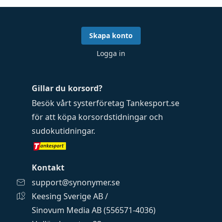
Skapa konto
Logga in
Gillar du korsord?
Besök vårt systerföretag
Tankesport.se
för att köpa
korsordstidningar
och
sudokutidningar
.
Kontakt
support@synonymer.se
Keesing Sverige AB /
Sinovum Media AB (556571-4036)