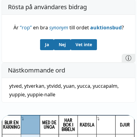
Rösta på användares bidrag
Är
“
rop
”
en bra
synonym
till ordet
auktionsbud
?
Ja
Nej
Vet inte
Nästkommande ord
ytved
,
ytverkan
,
ytvidd
,
yuan
,
yucca
,
yuccapalm
,
yuppie
,
yuppie-nalle