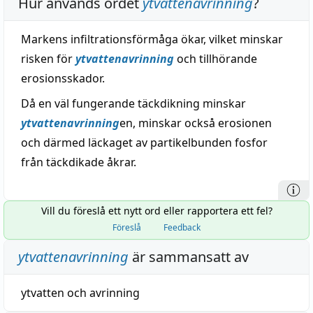
Hur används ordet
ytvattenavrinning
?
Markens infiltrationsförmåga ökar, vilket minskar
risken för
ytvattenavrinning
och tillhörande
erosionsskador.
Då en väl fungerande täckdikning minskar
ytvattenavrinning
en, minskar också erosionen
och därmed läckaget av partikelbunden fosfor
från täckdikade åkrar.
Vill du föreslå ett nytt ord eller rapportera ett fel?
Föreslå
Feedback
ytvattenavrinning
är sammansatt av
ytvatten
och
avrinning