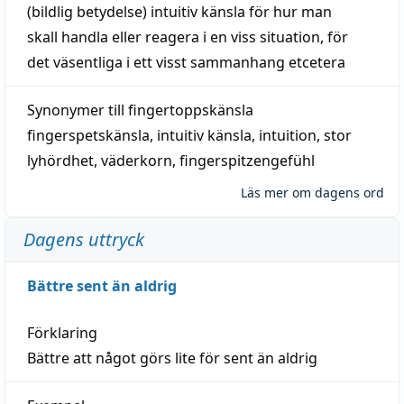
(
bildlig
betydelse)
intuitiv
känsla
för hur man
skall
handla
eller
reagera
i en viss
situation
, för
det väsentliga i ett visst
sammanhang
etcetera
Synonymer till
fingertoppskänsla
fingerspetskänsla
,
intuitiv känsla
,
intuition
,
stor
lyhördhet
,
väderkorn
,
fingerspitzengefühl
Läs mer om dagens ord
Dagens uttryck
Bättre sent än aldrig
Förklaring
Bättre att något görs lite för sent än aldrig