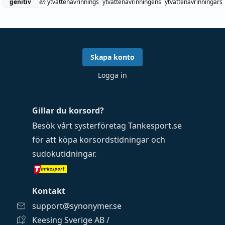
genitiv
en
ytvattenavrinnings
ytvattenavrinningens
ytvattenavrinningars
Skapa konto
Logga in
Gillar du korsord?
Besök vårt systerföretag
Tankesport.se
för att köpa
korsordstidningar
och
sudokutidningar
.
Kontakt
support@synonymer.se
Keesing Sverige AB /