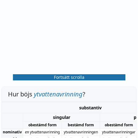
Fortsätt scrolla
Hur böjs
ytvattenavrinning
?
substantiv
singular
pl
obestämd form
bestämd form
obestämd form
nominativ
en
ytvattenavrinning
ytvattenavrinningen
ytvattenavrinningar