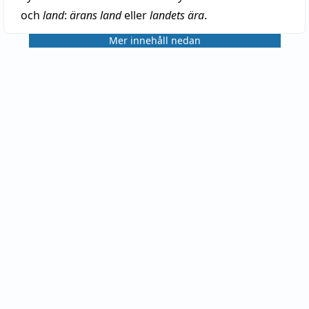
och
land
:
ärans land
eller
landets ära
.
Mer innehåll nedan