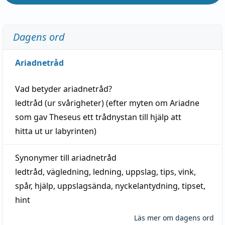
Dagens ord
Ariadnetråd
Vad betyder
ariadnetråd
?
ledtråd
(ur svårigheter) (efter myten om Ariadne
som gav Theseus ett trådnystan till
hjälp
att
hitta
ut ur labyrinten)
Synonymer till
ariadnetråd
ledtråd
,
vägledning
,
ledning
,
uppslag
,
tips
,
vink
,
spår
,
hjälp
,
uppslagsända
, nyckelantydning,
tipset
,
hint
Läs mer om dagens ord