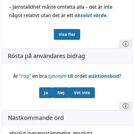
– Jämställdhet måste omfatta alla – det är inte
något relativt utan det är ett
absolut värde
.
Visa fler
Rösta på användares bidrag
Är
“
rop
”
en bra
synonym
till ordet
auktionsbud
?
Ja
Nej
Vet inte
Nästkommande ord
absolut överensstämmelse
,
absoluta
,