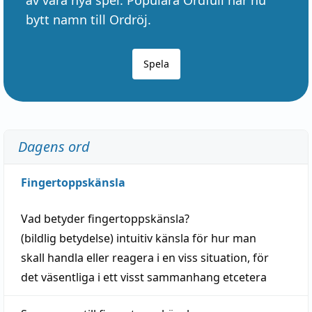
bytt namn till Ordröj.
Spela
Dagens ord
Fingertoppskänsla
Vad betyder
fingertoppskänsla
?
(
bildlig
betydelse)
intuitiv
känsla
för hur man
skall
handla
eller
reagera
i en viss
situation
, för
det väsentliga i ett visst
sammanhang
etcetera