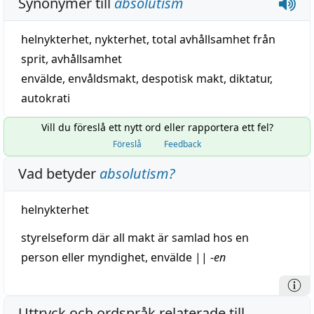
Synonymer till
absolutism
helnykterhet,
nykterhet
,
total avhållsamhet från
sprit
,
avhållsamhet
envälde
,
envåldsmakt
,
despotisk makt
,
diktatur
,
autokrati
Vill du föreslå ett nytt ord eller rapportera ett fel?
Föreslå
Feedback
Vad betyder
absolutism
?
helnykterhet
styrelseform
där
all
makt
är
samlad
hos en
person eller
myndighet
,
envälde
||
-
en
Uttryck och ordspråk relaterade till