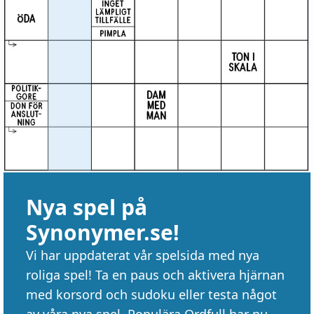
Nya spel på
Synonymer.se!
Vi har uppdaterat vår spelsida med nya
roliga spel! Ta en paus och aktivera hjärnan
med korsord och sudoku eller testa något
av våra nya spel. Populära Ordfull har nu