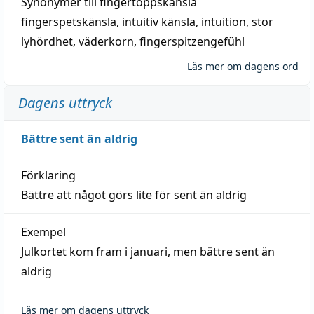
Synonymer till
fingertoppskänsla
fingerspetskänsla
,
intuitiv känsla
,
intuition
,
stor
lyhördhet
,
väderkorn
,
fingerspitzengefühl
Läs mer om dagens ord
Dagens uttryck
Bättre sent än aldrig
Förklaring
Bättre att något görs lite för sent än aldrig
Exempel
Julkortet kom fram i januari, men bättre sent än
aldrig
Läs mer om dagens uttryck