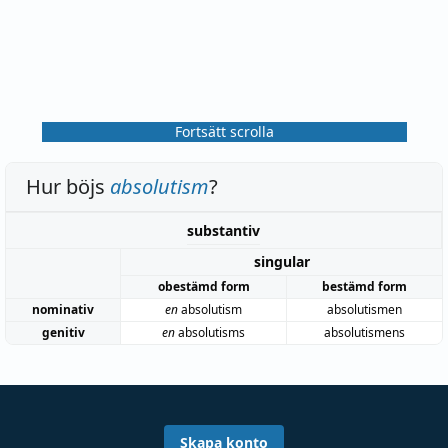
Fortsätt scrolla
Hur böjs
absolutism
?
substantiv
singular
obestämd form
bestämd form
nominativ
en
absolutism
absolutismen
genitiv
en
absolutisms
absolutismens
Skapa konto